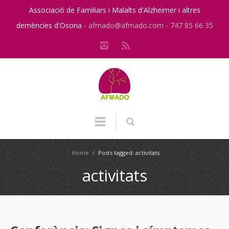
Associació de Familiars i Malalts d'Alzheimer i altres
demències d'Osona -
afmado@afmado.com
-
747 85 66 35
Home
/
Posts tagged: activitats
activitats