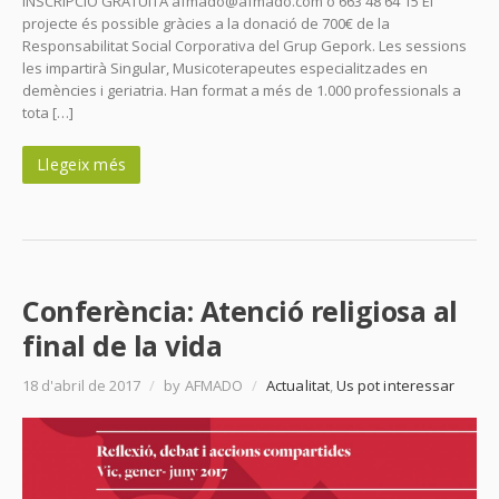
INSCRIPCIÓ GRATUÏTA afmado@afmado.com o 663 48 64 15 El
projecte és possible gràcies a la donació de 700€ de la
Responsabilitat Social Corporativa del Grup Gepork. Les sessions
les impartirà Singular, Musicoterapeutes especialitzades en
demències i geriatria. Han format a més de 1.000 professionals a
tota […]
Llegeix més
Conferència: Atenció religiosa al
final de la vida
18 d'abril de 2017
/
by AFMADO
/
Actualitat
,
Us pot interessar