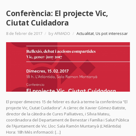
Conferència: El projecte Vic,
Ciutat Cuidadora
8 de febrer de 2017
/
by AFMADO
/
Actualitat
,
Us pot interessar
El proper dimecres 15 de febrer es durà a terme la conferència “El
projecte Vic, Ciutat Cuidadora”. A càrrec de Xavier Gómez-Batiste,
director de la càtedra de Cures Pal·liatives, i Sílvia Mateu,
coordinadora del Departament de Benestar i Família i Salut Pública
de l’Ajuntament de Vic. Lloc: Sala Ramón Muntanyà (L’Atlàntida)
Hora: 18h Més informació: […]