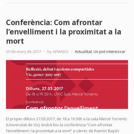
Conferència: Com afrontar
l’envelliment i la proximitat a la
mort
20 de març de 2017
/
by AFMADO
/
Actualitat
,
Us pot interessar
El proper dilluns 27.03.2017, de 18 a 19.30h a la sala Mercè Torrents
(Universitat de Vic), tindrà lloc la conferència “Com afrontar
l’envelliment i la proximitat a la mort” a càrrec de Ramón Bayés