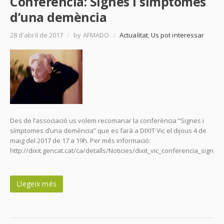
Conferència: Signes i símptomes
d’una demència
28 d'abril de 2017
/
by AFMADO
/
Actualitat
,
Us pot interessar
Des de l’associació us volem recomanar la conferència “Signes i
símptomes d’una demència” que es farà a DIXIT Vic el dijous 4 de
maig del 2017 de 17 a 19h. Per més informació:
http://dixit.gencat.cat/ca/detalls/Noticies/dixit_vic_conferencia_sig
Llegeix més