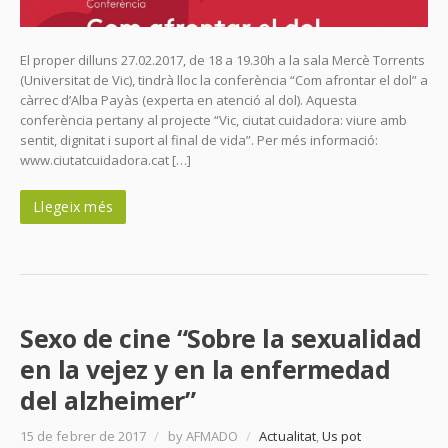
El proper dilluns 27.02.2017, de 18 a 19.30h a la sala Mercè Torrents
(Universitat de Vic), tindrà lloc la conferència “Com afrontar el dol” a
càrrec d’Alba Payàs (experta en atenció al dol). Aquesta
conferència pertany al projecte “Vic, ciutat cuidadora: viure amb
sentit, dignitat i suport al final de vida”. Per més informació:
www.ciutatcuidadora.cat […]
Llegeix més
Sexo de cine “Sobre la sexualidad
en la vejez y en la enfermedad
del alzheimer”
15 de febrer de 2017
/
by AFMADO
/
Actualitat
,
Us pot