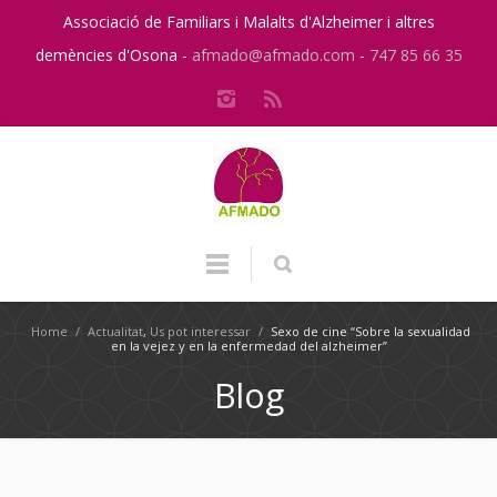
Associació de Familiars i Malalts d'Alzheimer i altres
demències d'Osona -
afmado@afmado.com
-
747 85 66 35
Home
/
Actualitat
,
Us pot interessar
/
Sexo de cine “Sobre la sexualidad
en la vejez y en la enfermedad del alzheimer”
Blog