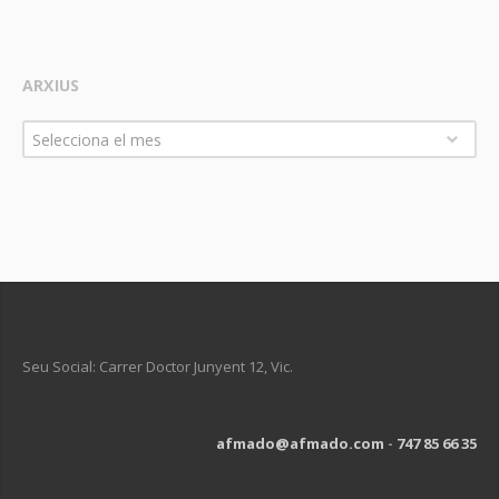
ARXIUS
Arxius
Selecciona el mes
Seu Social: Carrer Doctor Junyent 12, Vic.
afmado@afmado.com
-
747 85 66 35