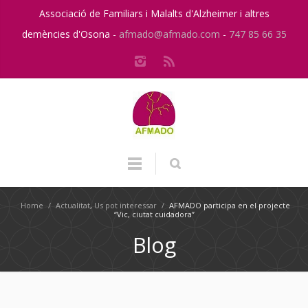
Associació de Familiars i Malalts d'Alzheimer i altres
demències d'Osona -
afmado@afmado.com
-
747 85 66 35
Home
/
Actualitat
,
Us pot interessar
/
AFMADO participa en el projecte
“Vic, ciutat cuidadora”
Blog