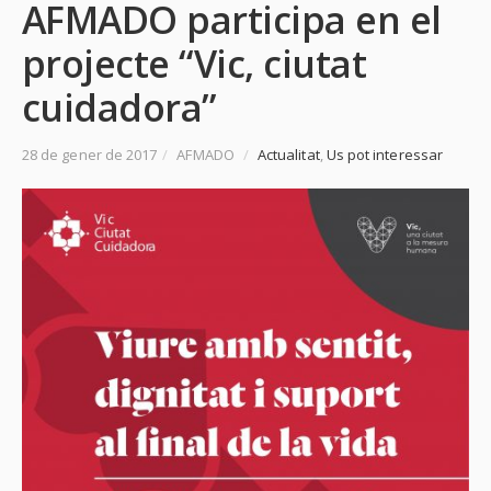
AFMADO participa en el
projecte “Vic, ciutat
cuidadora”
28 de gener de 2017
/
AFMADO
/
Actualitat
,
Us pot interessar