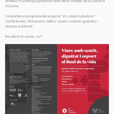
AFMADO hi participa juntament amb altres entitats de la comarca
d’Osona.
Compartim el programa del projecte “Vic, ciutat cuidadora”.
Conferències, formacions, tallers i taules rodones gratuïtes i
obertes a tothom!
Nosaltres hi serem, i tu?