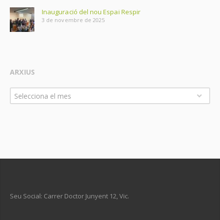
Inauguració del nou Espai Respir
3 de novembre de 2025
ARXIUS
Arxius
Selecciona el mes
Seu Social: Carrer Doctor Junyent 12, Vic.