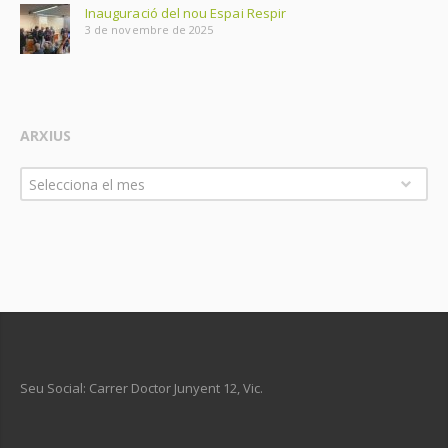
Inauguració del nou Espai Respir
3 de novembre de 2025
ARXIUS
Arxius
Selecciona el mes
Seu Social: Carrer Doctor Junyent 12, Vic.