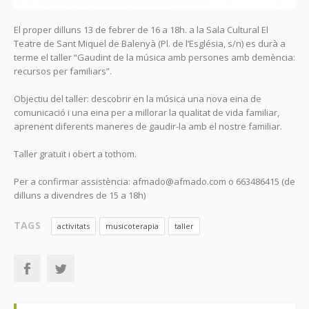
El proper dilluns 13 de febrer de 16 a 18h. a la Sala Cultural El
Teatre de Sant Miquel de Balenyà (Pl. de l’Església, s/n) es durà a
terme el taller “Gaudint de la música amb persones amb demència:
recursos per familiars”.
Objectiu del taller: descobrir en la música una nova eina de
comunicació i una eina per a millorar la qualitat de vida familiar,
aprenent diferents maneres de gaudir-la amb el nostre familiar.
Taller gratuït i obert a tothom.
Per a confirmar assistència: afmado@afmado.com o 663486415 (de
dilluns a divendres de 15 a 18h)
TAGS
activitats
musicoterapia
taller