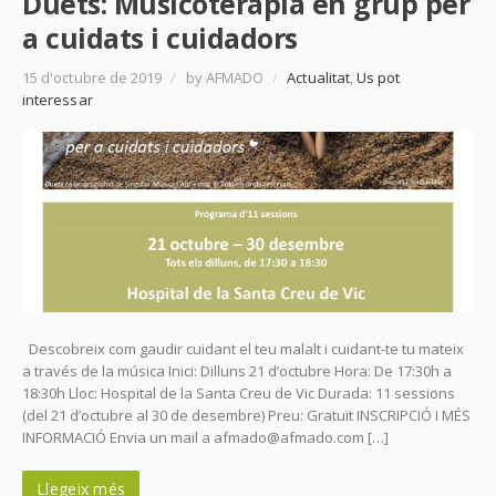
Duets: Musicoteràpia en grup per
a cuidats i cuidadors
15 d'octubre de 2019
/
by AFMADO
/
Actualitat
,
Us pot
interessar
Descobreix com gaudir cuidant el teu malalt i cuidant-te tu mateix
a través de la música Inici: Dilluns 21 d’octubre Hora: De 17:30h a
18:30h Lloc: Hospital de la Santa Creu de Vic Durada: 11 sessions
(del 21 d’octubre al 30 de desembre) Preu: Gratuït INSCRIPCIÓ I MÉS
INFORMACIÓ Envia un mail a afmado@afmado.com […]
Llegeix més