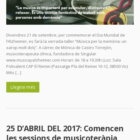
Divendres 21 de setembre, per commemorar el Dia Mundial de
l’Alzheimer, es farà la xerrada-taller “Música per la memòria: un
xarop molt dolç”. A càrrec de Mónica de Castro Torrejón,
musicoterapeuta clínica, fundadora de Singular
www.musicayalzheimer.com Horari: de 18 a 19.30h LLoc: Sala
Polivalent CAP El Remei (Passatge Pla del Remei 10-12, 08500 Vic)
Més […]
Llegeix més
25 D’ABRIL DEL 2017: Comencen
les sessions de musicoteràpia