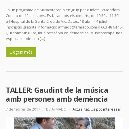
És un programa de Musicoteràpia en grup per cuidats i cuidadors.
Consta de 12 sessions. Es faran tots els dimarts, de 10:30 a 11:30h,
a l’Hospital de la Santa Creu de Vic. Dates: 18 abril – 4 juliol
Inscripció gratuïta Informació: afmado@afmado.com ó 663 48 64 15
Qui som: Singular, musicoteràpia en demències. Musicoterapeutes
especialitzades en […]
Llegeix més
TALLER: Gaudint de la música
amb persones amb demència
7 de febrer de 2017
/
by AFMADO
/
Actualitat
,
Us pot interessar