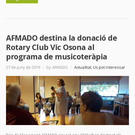
AFMADO destina la donació de
Rotary Club Vic Osona al
programa de musicoteràpia
27 de juny de 2019
/
by AFMADO
/
Actualitat
,
Us pot interessar
Des de l’Associació AFMADO aquest any 2019 s’han destinat els