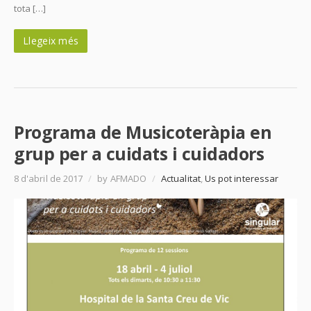
tota […]
Llegeix més
Programa de Musicoteràpia en
grup per a cuidats i cuidadors
8 d'abril de 2017
/
by AFMADO
/
Actualitat
,
Us pot interessar