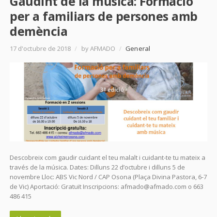
Gaudint de la música: Formació
per a familiars de persones amb
demència
17 d'octubre de 2018
/
by AFMADO
/
General
Descobreix com gaudir cuidant el teu malalt i cuidant-te tu mateix a
través de la música. Dates: Dilluns 22 d’octubre i dilluns 5 de
novembre Lloc: ABS Vic Nord / CAP Osona (Plaça Divina Pastora, 6-7
de Vic) Aportació: Gratuït Inscripcions: afmado@afmado.com o 663
486 415