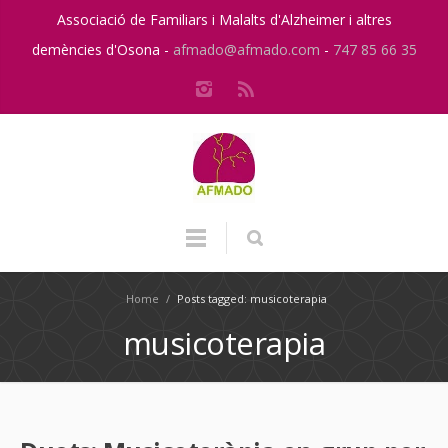
Associació de Familiars i Malalts d'Alzheimer i altres
demències d'Osona -
afmado@afmado.com
-
747 85 66 35
Home
/
Posts tagged: musicoterapia
musicoterapia