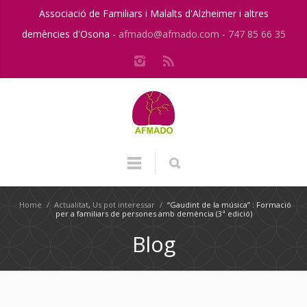
Associació de Familiars i Malalts d'Alzheimer i altres
demències d'Osona -
afmado@afmado.com
-
747 85 66 35
Home
/
Actualitat
,
Us pot interessar
/
“Gaudint de la música” : Formació
per a familiars de persones amb demència (3ª edició)
Blog