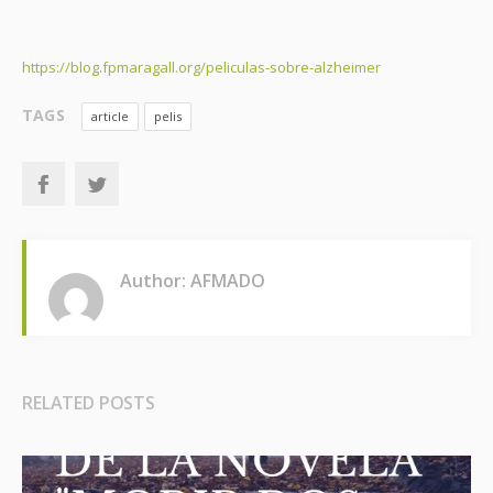
https://blog.fpmaragall.org/peliculas-sobre-alzheimer
TAGS
article
pelis
Author: AFMADO
RELATED POSTS