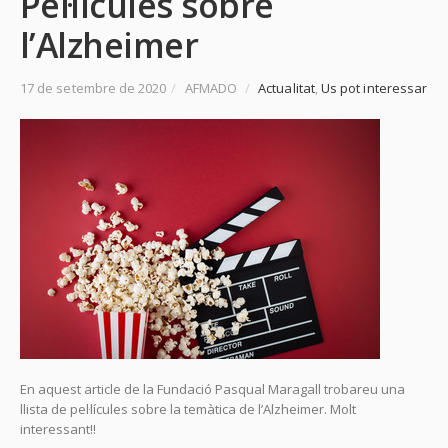
Pel·lícules sobre
l’Alzheimer
17 de setembre de 2020
/
AFMADO
/
Actualitat
,
Us pot interessar
En aquest article de la Fundació Pasqual Maragall trobareu una
llista de pel·lícules sobre la temàtica de l’Alzheimer. Molt
interessant!!