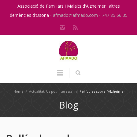
Associació de Familiars i Malalts d'Alzheimer i altres
demències d'Osona -
afmado@afmado.com
-
747 85 66 35
Home
/
Actualitat
,
Us pot interessar
/
Pel·lícules sobre l’Alzheimer
Blog