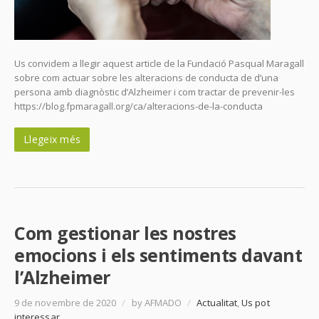
Us convidem a llegir aquest article de la Fundació Pasqual Maragall
sobre com actuar sobre les alteracions de conducta de d’una
persona amb diagnòstic d’Alzheimer i com tractar de prevenir-les
https://blog.fpmaragall.org/ca/alteracions-de-la-conducta
Llegeix més
Com gestionar les nostres
emocions i els sentiments davant
l’Alzheimer
9 de novembre de 2020
/
by AFMADO
/
Actualitat
,
Us pot
interessar