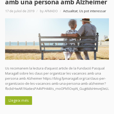
amb una persona amb Alzheimer
17 de juliol de 2019
/
by AFMADO
/
Actualitat
,
Us pot interessar
Us recomanem la lectura d’aquest article de la Fundació Pasqual
Maragall sobre les claus per organitzar les vacances amb una
persona amb Alzheimer https://blog.fpmaragall.org/ca/claus-per-
organitzacio-de-les-vacances-amb-una-persona-amb-alzheimer?
fbclid=IwAR1Na6esPA4VPH44Xs_rnoOPkfiOxpN_Gugt6dsHmveJ3eLUc
Llegeix més