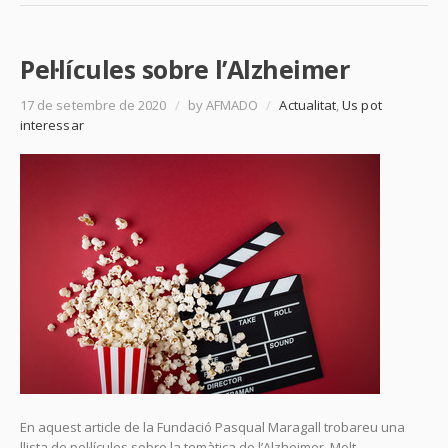
Pel·lícules sobre l’Alzheimer
17 de setembre de 2020
/
by AFMADO
/
Actualitat
,
Us pot
interessar
En aquest article de la Fundació Pasqual Maragall trobareu una
llista de pel·lícules sobre la temàtica de l’Alzheimer. Molt