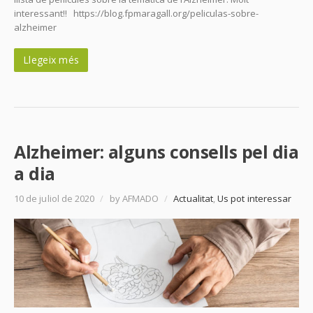
interessant!! https://blog.fpmaragall.org/peliculas-sobre-
alzheimer
Llegeix més
Alzheimer: alguns consells pel dia
a dia
10 de juliol de 2020
/
by AFMADO
/
Actualitat
,
Us pot interessar