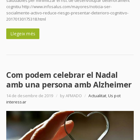
saludables per minimitzar el risc de desenvolupar deteriorament
cognitiu http://www.infosalus.com/mayores/noticia-ser-
socialmente-activo-reduce-riesgo-presentar-deterioro-cognitivo-
20170130175318.html
Llegeix més
Com podem celebrar el Nadal
amb una persona amb Alzheimer
14 de desembre de 2019
/
by AFMADO
/
Actualitat
,
Us pot
interessar