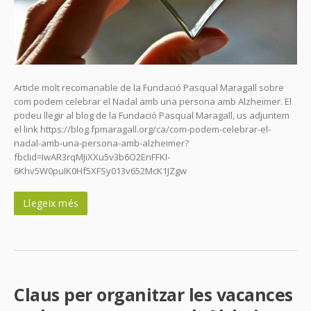
Article molt recomanable de la Fundació Pasqual Maragall sobre
com podem celebrar el Nadal amb una persona amb Alzheimer. El
podeu llegir al blog de la Fundació Pasqual Maragall, us adjuntem
el link https://blog.fpmaragall.org/ca/com-podem-celebrar-el-
nadal-amb-una-persona-amb-alzheimer?
fbclid=IwAR3rqMJiXXu5v3b6O2EnFFKI-
6Khv5W0puIK0Hf5XFSy013v652McK1JZgw
Llegeix més
Claus per organitzar les vacances