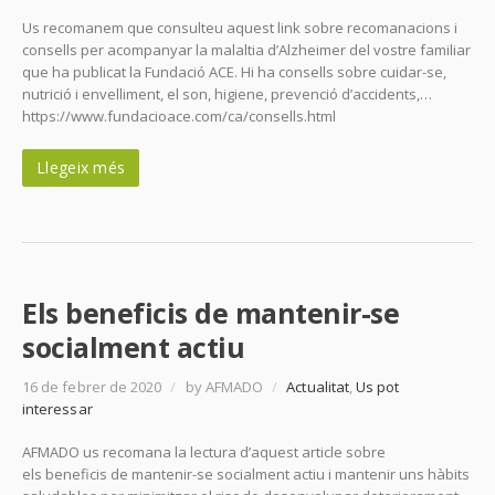
Us recomanem que consulteu aquest link sobre recomanacions i
consells per acompanyar la malaltia d’Alzheimer del vostre familiar
que ha publicat la Fundació ACE. Hi ha consells sobre cuidar-se,
nutrició i envelliment, el son, higiene, prevenció d’accidents,…
https://www.fundacioace.com/ca/consells.html
Llegeix més
Els beneficis de mantenir-se
socialment actiu
16 de febrer de 2020
/
by AFMADO
/
Actualitat
,
Us pot
interessar
AFMADO us recomana la lectura d’aquest article sobre
els beneficis de mantenir-se socialment actiu i mantenir uns hàbits