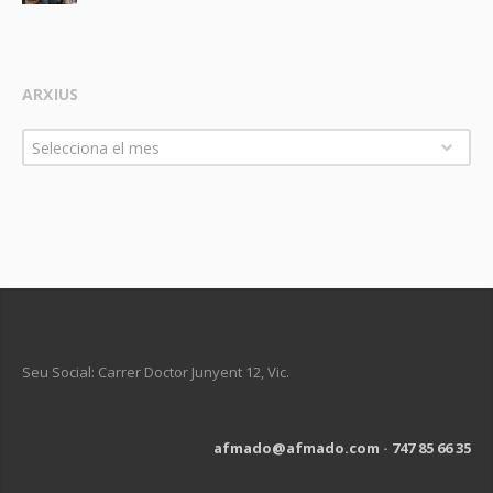
ARXIUS
Arxius
Selecciona el mes
Seu Social: Carrer Doctor Junyent 12, Vic.
afmado@afmado.com
-
747 85 66 35