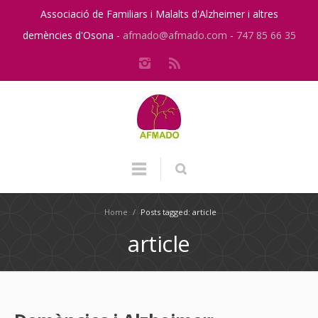
Associació de Familiars i Malalts d'Alzheimer i altres
demències d'Osona -
afmado@afmado.com
-
747 85 66 35
Home
/
Posts tagged: article
article