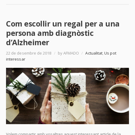
Com escollir un regal per a una
persona amb diagnòstic
d’Alzheimer
22 de desembre de 2018
/
by AFMADO
/
Actualitat
,
Us pot
interessar
Volem compartir amb vosaltres aquest interessant article de la