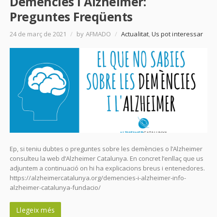
Demències i Alzheimer:
Preguntes Freqüents
24 de març de 2021
/
by AFMADO
/
Actualitat
,
Us pot interessar
Ep, si teniu dubtes o preguntes sobre les demències o l’Alzheimer
consulteu la web d’Alzheimer Catalunya. En concret l’enllaç que us
adjuntem a continuació on hi ha explicacions breus i entenedores.
https://alzheimercatalunya.org/demencies-i-alzheimer-info-
alzheimer-catalunya-fundacio/
Llegeix més