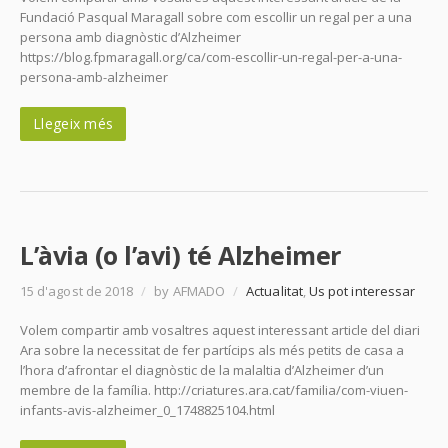
Fundació Pasqual Maragall sobre com escollir un regal per a una
persona amb diagnòstic d’Alzheimer
https://blog.fpmaragall.org/ca/com-escollir-un-regal-per-a-una-
persona-amb-alzheimer
Llegeix més
L’àvia (o l’avi) té Alzheimer
15 d'agost de 2018
/
by AFMADO
/
Actualitat
,
Us pot interessar
Volem compartir amb vosaltres aquest interessant article del diari
Ara sobre la necessitat de fer partícips als més petits de casa a
l’hora d’afrontar el diagnòstic de la malaltia d’Alzheimer d’un
membre de la família. http://criatures.ara.cat/familia/com-viuen-
infants-avis-alzheimer_0_1748825104.html