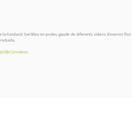
a Fundació Siel Bleu on podeu gaudir de diferents vídeos d’exercici físic
 reduïda.
ijGfJkCQ/videos