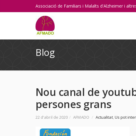
Associació de Familiars i Malalts d'Alzheimer i alt
Blog
Nou canal de youtube
persones grans
22 d'abril de 2020
/
AFMADO
/
Actualitat
,
Us pot inte