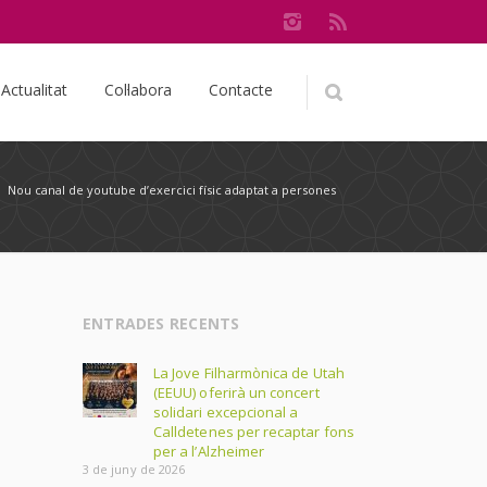
Actualitat
Col·labora
Contacte
/
Nou canal de youtube d’exercici físic adaptat a persones
ENTRADES RECENTS
La Jove Filharmònica de Utah
(EEUU) oferirà un concert
solidari excepcional a
Calldetenes per recaptar fons
per a l’Alzheimer
3 de juny de 2026