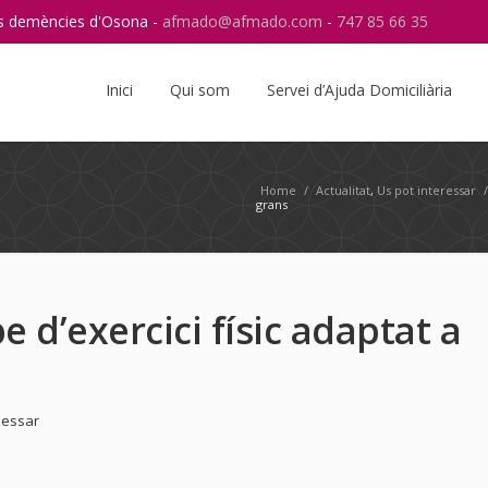
res demències d'Osona -
afmado@afmado.com
-
747 85 66 35
Instagram
RSS
Inici
Qui som
Servei d’Ajuda Domiciliària
Home
/
Actualitat
,
Us pot interessar
grans
 d’exercici físic adaptat a
ressar