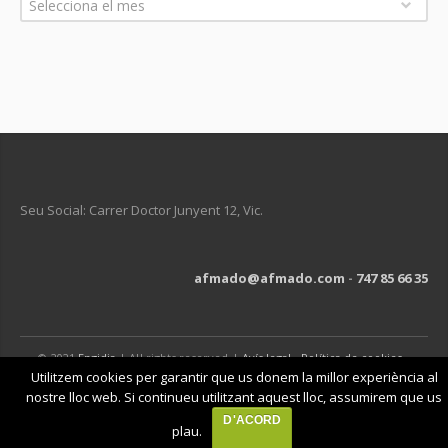
Selecciona el mes
Seu Social: Carrer Doctor Junyent 12, Vic.
afmado@afmado.com
-
747 85 66 35
© 2021
Engidia
| All rights reserved |
Avís legal
-
Política de cookies
-
Política de privacitat
Utilitzem cookies per garantir que us donem la millor experiència al
nostre lloc web. Si continueu utilitzant aquest lloc, assumirem que us
D'ACORD
plau.