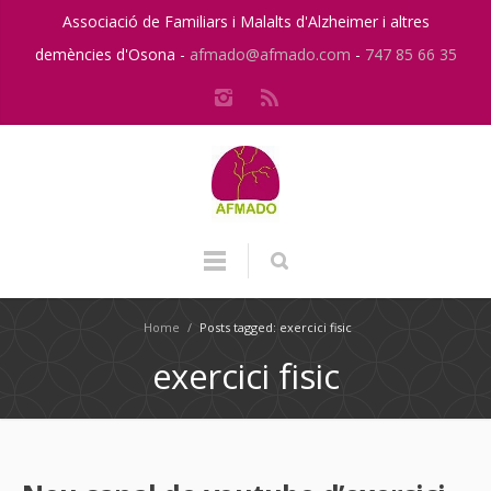
Associació de Familiars i Malalts d'Alzheimer i altres
demències d'Osona -
afmado@afmado.com
-
747 85 66 35
Home
/
Posts tagged: exercici fisic
exercici fisic