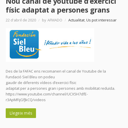
Nou canal de youtube d’exercici
físic adaptat a persones grans
22 d'abril de 2020
/
by AFMADO
/
Actualitat
,
Us pot interessar
Des de la FAFAC ens recomanen el canal de Youtube de la
Fundació Siel Bleu on podeu
gaudir de diferents vídeos d’exercici físic
adaptat per a persones gran i persones amb mobilitat reduïda.
https://www.youtube.com/channel/UCX5H7dfE-
r3ApMFijGfJkCQ/videos
Llegeix més