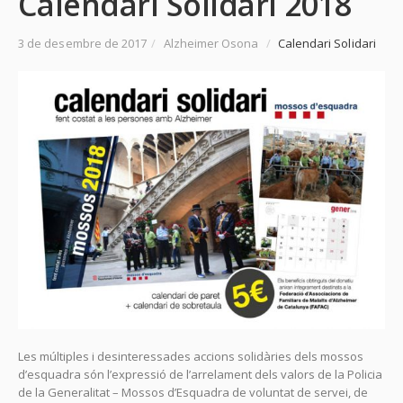
Calendari Solidari 2018
3 de desembre de 2017
/
Alzheimer Osona
/
Calendari Solidari
Les múltiples i desinteressades accions solidàries dels mossos
d’esquadra són l’expressió de l’arrelament dels valors de la Policia
de la Generalitat – Mossos d’Esquadra de voluntat de servei, de