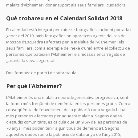
malalts d’Alzheimer i donar suport als seus familiars i cuidadors.
Què trobareu en el Calendari Solidari 2018
El calendari està integrat per catorze fotografies, incloent portada i
gener del 2019, amb fotografies on apareixen agents del cos de
Mossos d’Esquadra i afectats per la malaltia de l’Alzheimer i els
seus familiars, com a exemple del nexe d’unió entre el col·lectiu de
persones que pateixen l’Alzheimer i els mossos encarregats de
garantir la seva seguretat.
Dos formats: de paret i de sobretaula.
Per què l’Alzheimer?
L’Alzheimer és una malaltia neurodegenerativa progressiva, sent
la forma més freqüent de demència en les persones grans. Com a
conseqüència de l’envelliment de la població cada vegada hi ha
més persones afectades per aquesta malaltia. Segons dades
d’estudis comunitaris, es calcula que un 9,6% de les persones de
70 anys i més poden tenir algun tipus de demència1. Segons
aquestes dades i amb la població de Catalunya de l’any 2015,