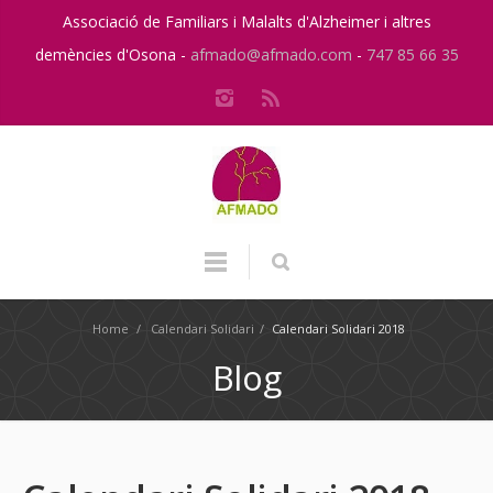
Associació de Familiars i Malalts d'Alzheimer i altres
demències d'Osona -
afmado@afmado.com
-
747 85 66 35
Home
/
Calendari Solidari
/
Calendari Solidari 2018
Blog