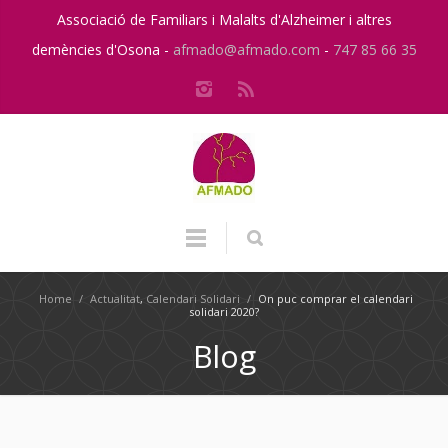
Associació de Familiars i Malalts d'Alzheimer i altres
demències d'Osona -
afmado@afmado.com
-
747 85 66 35
Home
/
Actualitat
,
Calendari Solidari
/
On puc comprar el calendari
solidari 2020?
Blog