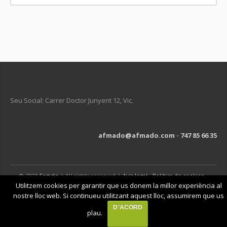
Seu Social: Carrer Doctor Junyent 12, Vic.
afmado@afmado.com
-
747 85 66 35
© 2021
Engidia
| All rights reserved |
Avís legal
-
Política de cookies
-
Política de privacitat
Utilitzem cookies per garantir que us donem la millor experiència al
nostre lloc web. Si continueu utilitzant aquest lloc, assumirem que us
D'ACORD
plau.