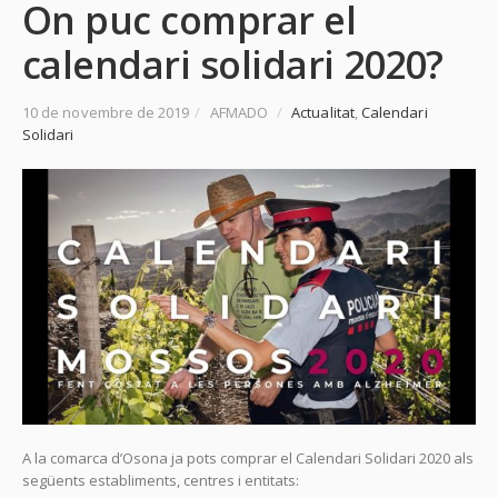
On puc comprar el
calendari solidari 2020?
10 de novembre de 2019
/
AFMADO
/
Actualitat
,
Calendari
Solidari
A la comarca d’Osona ja pots comprar el Calendari Solidari 2020 als
següents establiments, centres i entitats: