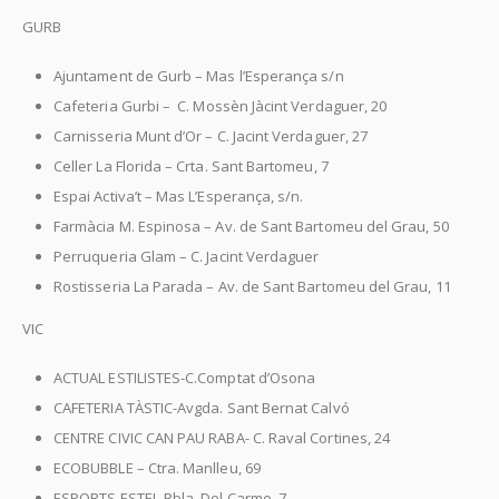
GURB
Ajuntament de Gurb – Mas l’Esperança s/n
Cafeteria Gurbi –
C. Mossèn Jàcint Verdaguer, 20
Carnisseria Munt d’Or – C. Jacint Verdaguer, 27
Celler La Florida – Crta. Sant Bartomeu, 7
Espai Activa’t – Mas L’Esperança, s/n.
Farmàcia M. Espinosa – Av. de Sant Bartomeu del Grau, 50
Perruqueria Glam – C. Jacint Verdaguer
Rostisseria La Parada – Av. de Sant Bartomeu del Grau, 11
VIC
ACTUAL ESTILISTES-C.Comptat d’Osona
CAFETERIA TÀSTIC-Avgda. Sant Bernat Calvó
CENTRE CIVIC CAN PAU RABA- C. Raval Cortines, 24
ECOBUBBLE – Ctra. Manlleu, 69
ESPORTS ESTEL-Rbla. Del Carme, 7