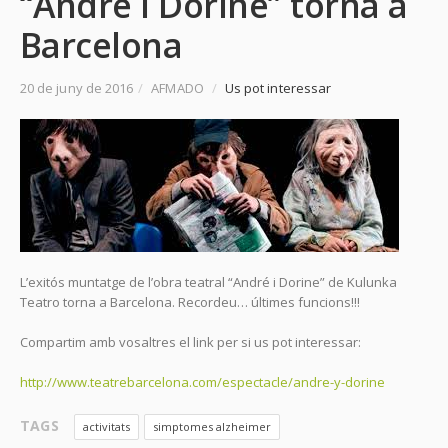
“André i Dorine” torna a
Barcelona
20 de juny de 2016
/
AFMADO
/
Us pot interessar
L’exitós muntatge de l’obra teatral “André i Dorine” de Kulunka
Teatro torna a Barcelona. Recordeu… últimes funcions!!!
Compartim amb vosaltres el link per si us pot interessar:
http://www.teatrebarcelona.com/espectacle/andre-y-dorine
TAGS
activitats
simptomes alzheimer