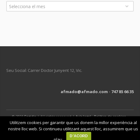
Arxius
Selecciona el mes
Seu Social: Carrer Doctor Junyent 12, Vic.
afmado@afmado.com
-
747 85 66 35
© 2021
Engidia
| All rights reserved |
Avís legal
-
Política de cookies
-
Política de privacitat
Utilitzem cookies per garantir que us donem la millor experiència al
nostre lloc web. Si continueu utilitzant aquest lloc, assumirem que us
D'ACORD
plau.