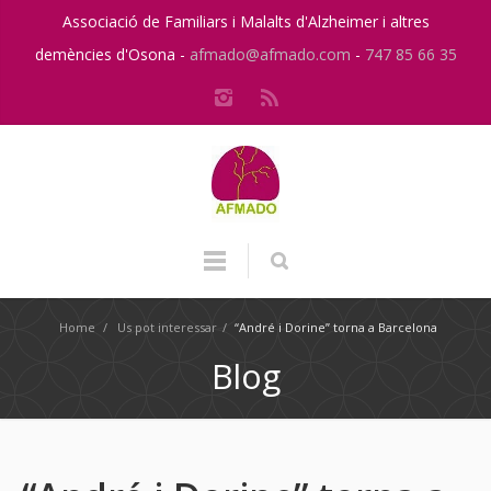
Associació de Familiars i Malalts d'Alzheimer i altres
demències d'Osona -
afmado@afmado.com
-
747 85 66 35
Home
/
Us pot interessar
/
“André i Dorine” torna a Barcelona
Blog