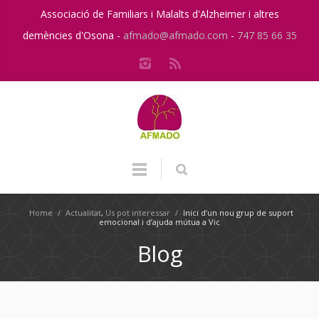
Associació de Familiars i Malalts d'Alzheimer i altres
demències d'Osona -
afmado@afmado.com
-
747 85 66 35
Home
/
Actualitat
,
Us pot interessar
/
Inici d’un nou grup de suport
emocional i d’ajuda mútua a Vic
Blog