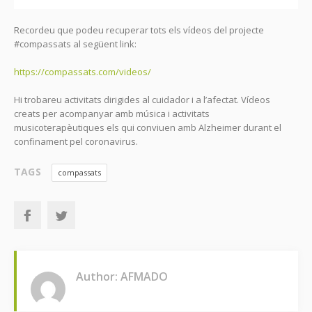
Recordeu que podeu recuperar tots els vídeos del projecte
#compassats al següent link:
https://compassats.com/videos/
Hi trobareu activitats dirigides al cuidador i a l’afectat. Vídeos
creats per acompanyar amb música i activitats
musicoterapèutiques els qui conviuen amb Alzheimer durant el
confinament pel coronavirus.
TAGS
compassats
Author: AFMADO