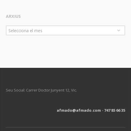
ARXIUS
Arxius
Selecciona el mes
Seu Social: Carrer Doctor Junyent 12, Vic.
afmado@afmado.com
-
747 85 66 35