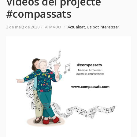
Vídeos del projecte
#compassats
2 de maig de 2020
/
AFMADO
/
Actualitat
,
Us pot interessar