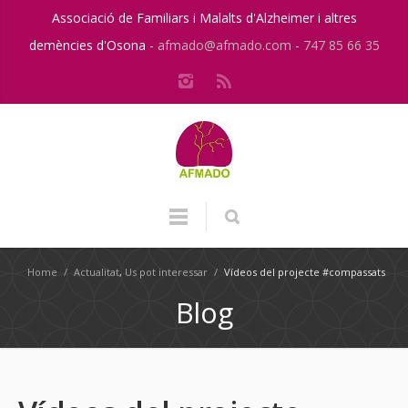
Associació de Familiars i Malalts d'Alzheimer i altres
demències d'Osona -
afmado@afmado.com
-
747 85 66 35
Home
/
Actualitat
,
Us pot interessar
/
Vídeos del projecte #compassats
Blog