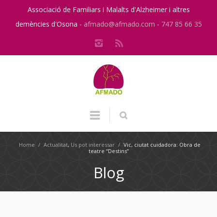
Associació de Familiars i Malalts d'Alzheimer i altres
demències d'Osona -
afmado@afmado.com
-
747 85 66 35
Home
/
Actualitat
,
Us pot interessar
/
Vic, ciutat cuidadora: Obra de
teatre “Destins”
Blog