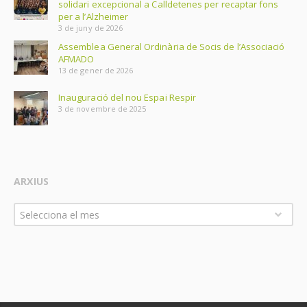
solidari excepcional a Calldetenes per recaptar fons
per a l’Alzheimer
3 de juny de 2026
Assemblea General Ordinària de Socis de l’Associació
AFMADO
13 de gener de 2026
Inauguració del nou Espai Respir
3 de novembre de 2025
ARXIUS
Arxius
Selecciona el mes