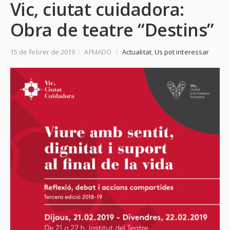
Vic, ciutat cuidadora:
Obra de teatre “Destins”
15 de febrer de 2019
/
AFMADO
/
Actualitat
,
Us pot interessar