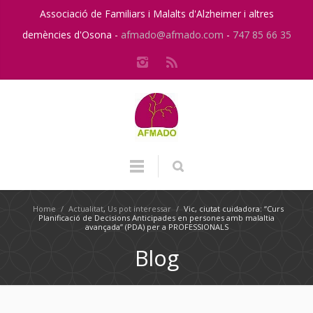
Associació de Familiars i Malalts d'Alzheimer i altres
demències d'Osona -
afmado@afmado.com
-
747 85 66 35
Home
/
Actualitat
,
Us pot interessar
/
Vic, ciutat cuidadora: “Curs
Planificació de Decisions Anticipades en persones amb malaltia
avançada” (PDA) per a PROFESSIONALS
Blog