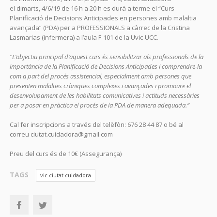
el dimarts, 4/6/19 de 16 h a 20 h es durà a terme el “Curs
Planificació de Decisions Anticipades en persones amb malaltia
avançada” (PDA) per a PROFESSIONALS a càrrec de la Cristina
Lasmarias (infermera) a l’aula F-101 de la Uvic-UCC.
“L’objectiu principal d’aquest curs és sensibilitzar als professionals de la
importància de la Planificació de Decisions Anticipades i comprendre-la
com a part del procés assistencial, especialment amb persones que
presenten malalties cròniques complexes i avançades i promoure el
desenvolupament de les habilitats comunicatives i actituds necessàries
per a posar en pràctica el procés de la PDA de manera adequada.”
Cal fer inscripcions a través del telèfòn: 676 28 44 87 o bé al
correu ciutat.cuidadora@gmail.com
Preu del curs és de 10€ (Assegurança)
TAGS
vic ciutat cuidadora