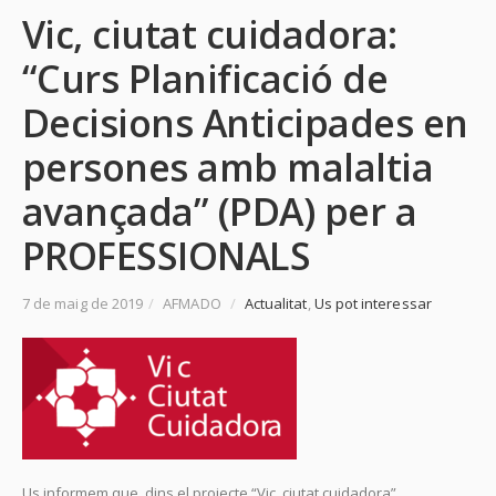
Vic, ciutat cuidadora:
“Curs Planificació de
Decisions Anticipades en
persones amb malaltia
avançada” (PDA) per a
PROFESSIONALS
7 de maig de 2019
/
AFMADO
/
Actualitat
,
Us pot interessar
Us informem que, dins el projecte “Vic, ciutat cuidadora”