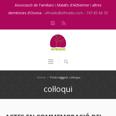
Associació de Familiars i Malalts d'Alzheimer i altres
demències d'Osona -
afmado@afmado.com
-
747 85 66 35
Home
/
Posts tagged: col·loqui
col·loqui