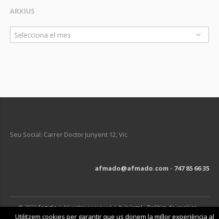
ARXIUS
Arxius
Selecciona el mes
Seu Social: Carrer Doctor Junyent 12, Vic.
afmado@afmado.com
-
747 85 66 35
© 2021
Engidia
| All rights reserved |
Avís legal
-
Política de cookies
-
Política de privacitat
Utilitzem cookies per garantir que us donem la millor experiència al