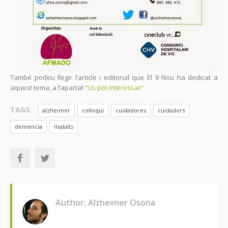
També podeu llegir l’article i editorial que El 9 Nou ha dedicat a
aquest tema, a l’apartat
“Us pot interessar”
TAGS
alzheimer
col·loqui
cuidadores
cuidadors
demencia
malalts
Author: Alzheimer Osona