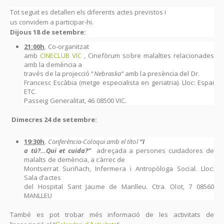
Tot seguit es detallen els diferents actes previstos i
us convidem a participar-hi.
Dijous 18 de setembre:
21:00h
. Co-organitzat
amb
CINECLUB VIC
, Cinefòrum sobre malalties relacionades
amb la demència a
través de la projecció “
Nebraska”
amb la presència del Dr.
Francesc Escàbia (metge especialista en geriatria). Lloc: Espai
ETC.
Passeig Generalitat, 46 08500 VIC.
Dimecres 24 de setembre:
19:30h
.
Conferència-Coloqui amb el títol
“
I
a tú?…Qui et cuida?”
adreçada a persones cuidadores de
malalts de demència, a càrrec de
Montserrat Suriñach, Infermera i Antropòloga Social. Lloc:
Sala d’actes
del Hospital Sant Jaume de Manlleu. Ctra. Olot, 7 08560
MANLLEU
També es pot trobar més informació de les activitats de