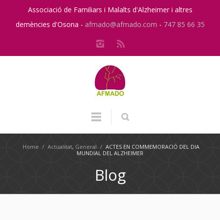
Associació de Familiars i Malalts d'Alzheimer i altres
demències d'Osona -
afmado@afmado.com
-
747 85 66 35
Home
/
Actualitat
,
General
/
ACTES EN COMMEMORACIÓ DEL DIA
MUNDIAL DEL ALZHEIMER
Blog