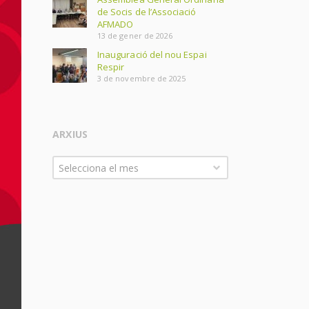
de Socis de l’Associació
AFMADO
13 de gener de 2026
Inauguració del nou Espai
Respir
3 de novembre de 2025
ARXIUS
Arxius
Selecciona el mes