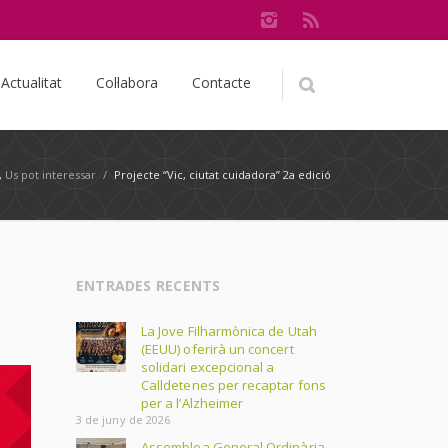
Actualitat
Col·labora
Contacte
,
Us pot interessar
/
Projecte “Vic, ciutat cuidadora” 2a edició
ENTRADES RECENTS
La Jove Filharmònica de Utah
(EEUU) oferirà un concert
solidari excepcional a
Calldetenes per recaptar fons
per a l’Alzheimer
3 de juny de 2026
Assemblea General Ordinària