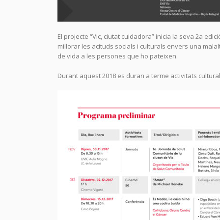
El projecte “Vic, ciutat cuidadora” inicia la seva 2a edic
millorar les acituds socials i culturals envers una malalt
de vida a les persones que ho pateixen.
Durant aquest 2018 es duran a terme activitats culturals