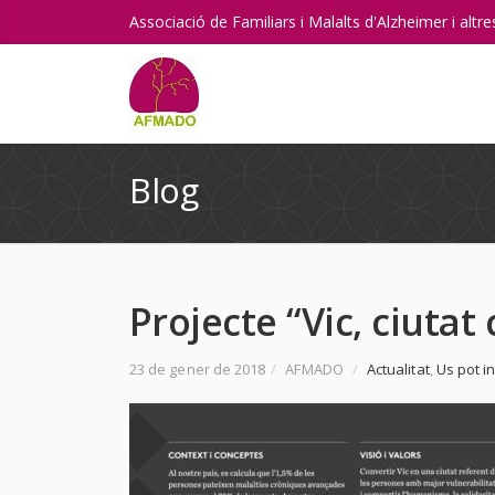
Associació de Familiars i Malalts d'Alzheimer i alt
Blog
Projecte “Vic, ciutat
23 de gener de 2018
/
AFMADO
/
Actualitat
,
Us pot i