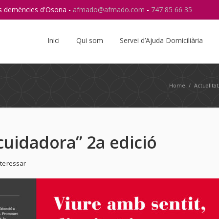
res demències d'Osona -
afmado@afmado.com
-
747 85 66 35
Instagram
RSS
Inici
Qui som
Servei d’Ajuda Domiciliària
Home
/
Actualitat
 cuidadora” 2a edició
nteressar