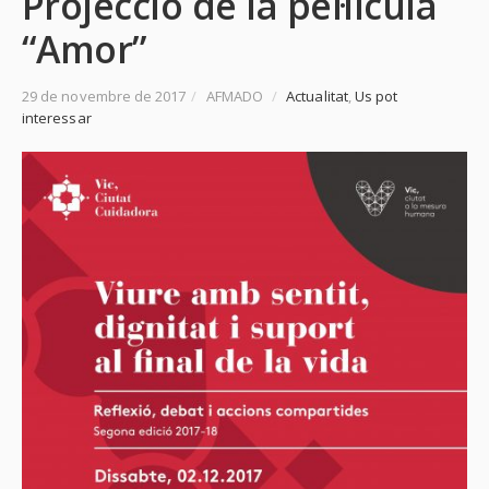
Projecció de la pel·lícula
“Amor”
29 de novembre de 2017
/
AFMADO
/
Actualitat
,
Us pot
interessar