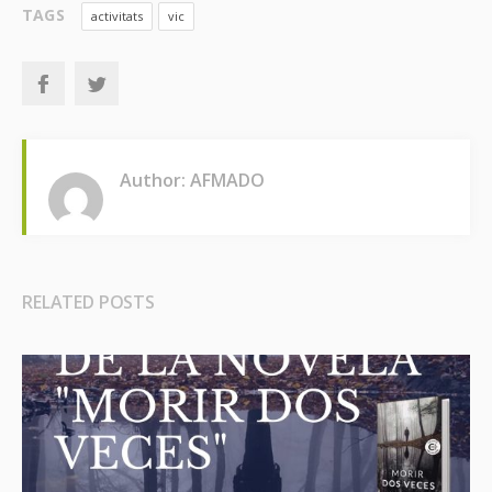
TAGS
activitats
vic
Author: AFMADO
RELATED POSTS