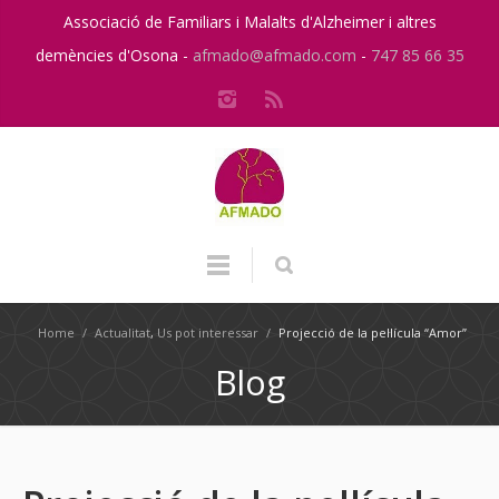
Associació de Familiars i Malalts d'Alzheimer i altres
demències d'Osona -
afmado@afmado.com
-
747 85 66 35
Home
/
Actualitat
,
Us pot interessar
/
Projecció de la pel·lícula “Amor”
Blog