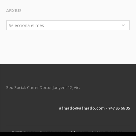
ARXIUS
Arxius
Selecciona el mes
Seu Social: Carrer Doctor Junyent 12, Vic.
afmado@afmado.com
-
747 85 66 35
© 2021
Engidia
| All rights reserved |
Avís legal
-
Política de cookies
-