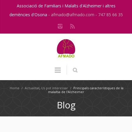
Associació de Familiars i Malalts d'Alzheimer i altres
demències d'Osona -
afmado@afmado.com
-
747 85 66 35
Home
/
Actualitat
,
Us pot interessar
/
Principals característiques de la
malaltia de l’Alzheimer
Blog