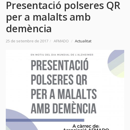
Presentació polseres QR
per a malalts amb
demència
25 de setembre de 2017
/
AFMADO
/
Actualitat