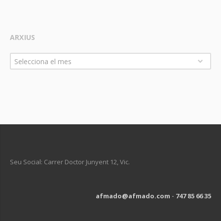
ARXIUS
Arxius
Selecciona el mes
Seu Social: Carrer Doctor Junyent 12, Vic.
afmado@afmado.com
-
747 85 66 35