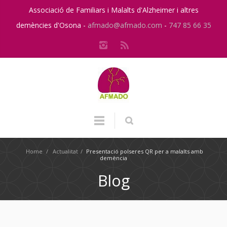
Associació de Familiars i Malalts d'Alzheimer i altres
demències d'Osona -
afmado@afmado.com
-
747 85 66 35
Home
/
Actualitat
/
Presentació polseres QR per a malalts amb
demència
Blog