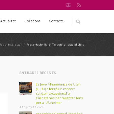
Actualitat
Col·labora
Contacte
Us pot interessar
/
Presentació llibre: Te quiero hasta el cielo
ENTRADES RECENTS
La Jove Filharmònica de Utah
(EEUU) oferirà un concert
solidari excepcional a
Calldetenes per recaptar fons
per a l’Alzheimer
3 de juny de 2026
Assemblea General Ordinària