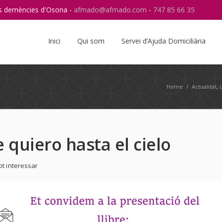
res demències d'Osona -
afmado@afmado.com
-
747 85 66 35
Instagram
RSS
Inici
Qui som
Servei d’Ajuda Domiciliària
Home
/
Actualitat
,
e quiero hasta el cielo
ot interessar