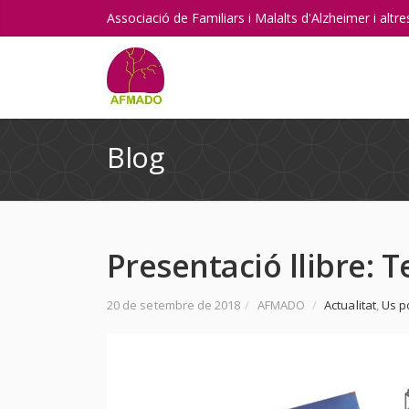
Associació de Familiars i Malalts d'Alzheimer i alt
Blog
Presentació llibre: T
20 de setembre de 2018
/
AFMADO
/
Actualitat
,
Us p