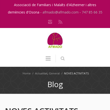
Associació de Familiars i Malalts d'Alzheimer i altres
demències d'Osona -
afmado@afmado.com
-
747 85 66 35
Home
/
Actualitat
,
General
/
NOVES ACTIVITATS
Blog