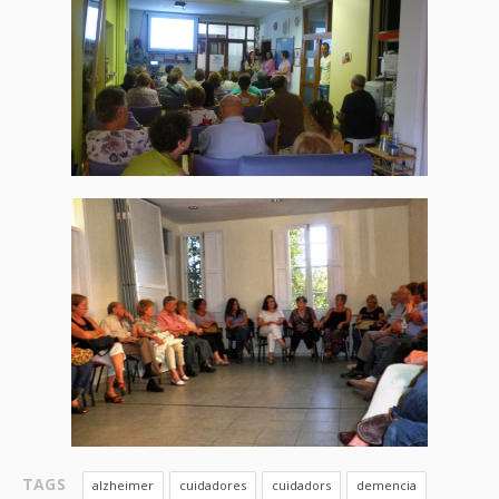
TAGS
alzheimer
cuidadores
cuidadors
demencia