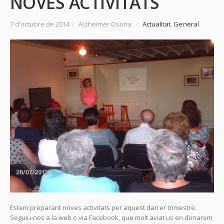
NOVES ACTIVITATS
7 d'octubre de 2014
/
Alzheimer Osona
/
Actualitat
,
General
Estem preparant noves activitats per aquest darrer trimestre.
Seguiu-nos a la web o via Facebook, que molt aviat us en donarem