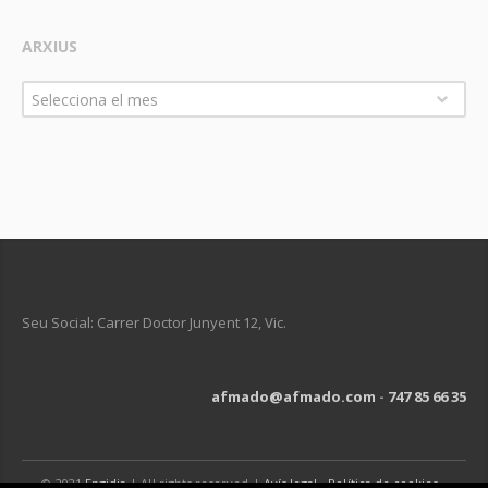
ARXIUS
Arxius
Selecciona el mes
Seu Social: Carrer Doctor Junyent 12, Vic.
afmado@afmado.com
-
747 85 66 35
© 2021
Engidia
| All rights reserved |
Avís legal
-
Política de cookies
-