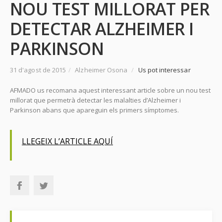
NOU TEST MILLORAT PER
DETECTAR ALZHEIMER I
PARKINSON
31 d'agost de 2015
/
Alzheimer Osona
/
Us pot interessar
AFMADO us recomana aquest interessant article sobre un nou test
millorat que permetrà detectar les malalties d’Alzheimer i
Parkinson abans que apareguin els primers símptomes.
LLEGEIX L’ARTICLE AQUÍ