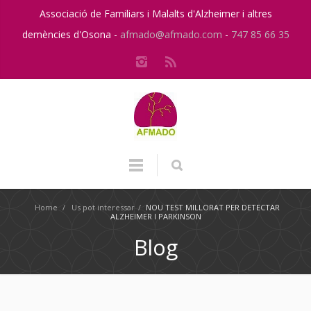
Associació de Familiars i Malalts d'Alzheimer i altres
demències d'Osona -
afmado@afmado.com
-
747 85 66 35
Home
/
Us pot interessar
/
NOU TEST MILLORAT PER DETECTAR
ALZHEIMER I PARKINSON
Blog