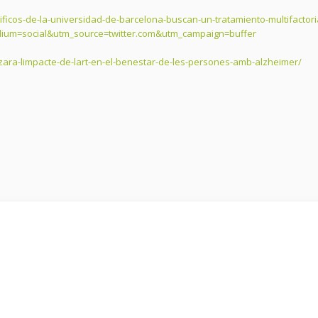
ificos-de-la-universidad-de-barcelona-buscan-un-tratamiento-multifactori
dium=social&utm_source=twitter.com&utm_campaign=buffer
itzara-limpacte-de-lart-en-el-benestar-de-les-persones-amb-alzheimer/