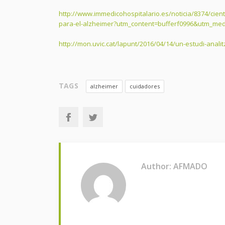
http://www.immedicohospitalario.es/noticia/8374/cient
para-el-alzheimer?utm_content=bufferf0996&utm_me
http://mon.uvic.cat/lapunt/2016/04/14/un-estudi-anal
TAGS
alzheimer
cuidadores
Author: AFMADO