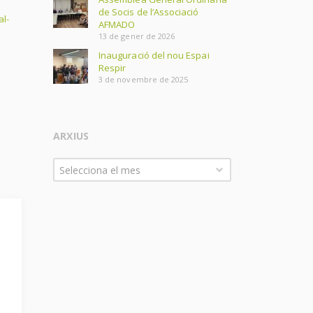
de Socis de l’Associació
al-
AFMADO
13 de gener de 2026
Inauguració del nou Espai
Respir
3 de novembre de 2025
ARXIUS
Arxius
Selecciona el mes