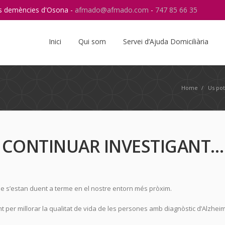
res demències d'Osona -
afmado@afmado.com
-
747 85 66 35
Instagram
RSS
Inici
Qui som
Servei d’Ajuda Domiciliària
Home
/
Us pot
 CONTINUAR INVESTIGANT…
e s’estan duent a terme en el nostre entorn més pròxim.
 per millorar la qualitat de vida de les persones amb diagnòstic d’Alzhei