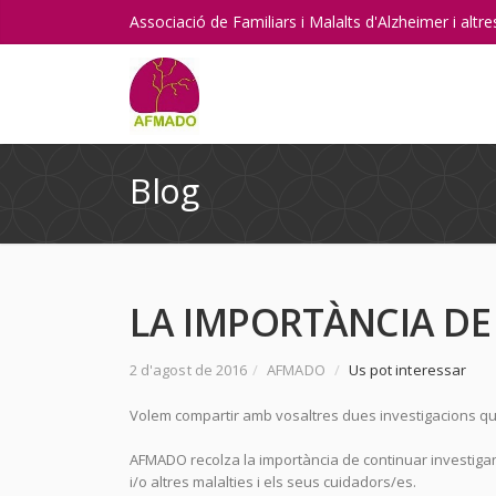
Associació de Familiars i Malalts d'Alzheimer i alt
Blog
LA IMPORTÀNCIA DE
2 d'agost de 2016
/
AFMADO
/
Us pot interessar
Volem compartir amb vosaltres dues investigacions qu
AFMADO recolza la importància de continuar investigant
i/o altres malalties i els seus cuidadors/es.