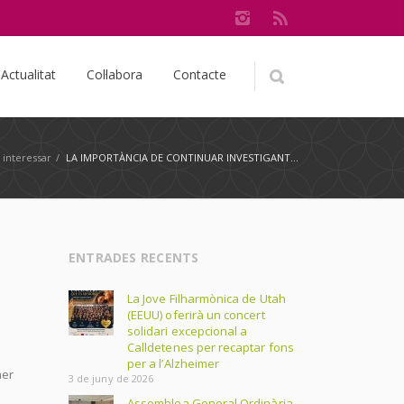
Actualitat
Col·labora
Contacte
 interessar
/
LA IMPORTÀNCIA DE CONTINUAR INVESTIGANT…
ENTRADES RECENTS
La Jove Filharmònica de Utah
(EEUU) oferirà un concert
solidari excepcional a
Calldetenes per recaptar fons
per a l’Alzheimer
mer
3 de juny de 2026
Assemblea General Ordinària