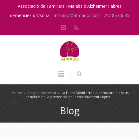
Associació de Familiars i Malalts d'Alzheimer i altres
demències d'Osona -
afmado@afmado.com
-
747 85 66 35
Home
/
Us pot interessar
/
La Dieta Mediterrània demostra els seus
beneficis en la prevenció del deteriorament cognitiu
Blog