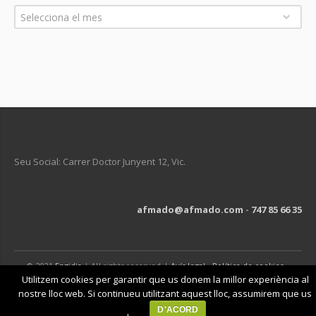
Arxius
Selecciona el mes
Seu Social: Carrer Doctor Junyent 12, Vic.
afmado@afmado.com
-
747 85 66 35
© 2021
Engidia
| All rights reserved |
Avís legal
-
Política de cookies
-
Política de privacitat
Utilitzem cookies per garantir que us donem la millor experiència al
nostre lloc web. Si continueu utilitzant aquest lloc, assumirem que us
D'ACORD