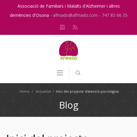
Associació de Familiars i Malalts d'Alzheimer i altres
demències d'Osona -
afmado@afmado.com
-
747 85 66 35
Home
/
Actualitat
/
Inici del projecte d’atenció psicològica
Blog