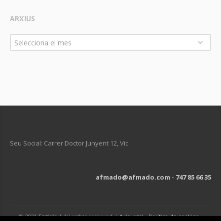
ARXIUS
Arxius
Selecciona el mes
Seu Social: Carrer Doctor Junyent 12, Vic.
afmado@afmado.com
-
747 85 66 35
© 2021
Engidia
| All rights reserved |
Avís legal
-
Política de cookies
-