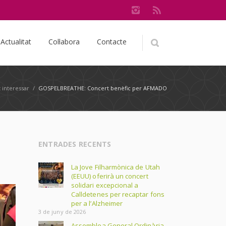
Actualitat
Col·labora
Contacte
 interessar
/
GOSPELBREATHE: Concert benèfic per AFMADO
ENTRADES RECENTS
La Jove Filharmònica de Utah
(EEUU) oferirà un concert
solidari excepcional a
Calldetenes per recaptar fons
per a l’Alzheimer
3 de juny de 2026
Assemblea General Ordinària