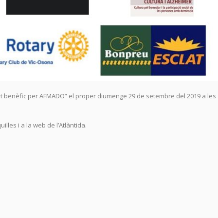
t benèfic per AFMADO” el proper diumenge 29 de setembre del 2019 a les
illes i a la web de l’Atlàntida.