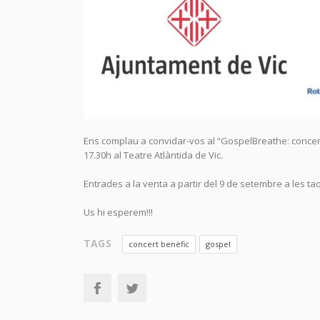
Ens complau a convidar-vos al “GospelBreathe: concer
17.30h al Teatre Atlàntida de Vic.
Entrades a la venta a partir del 9 de setembre a les taqu
Us hi esperem!!!
TAGS
concert benèfic
gospel