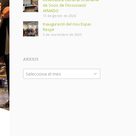
de Socis de l’Associació
AFMADO
13 de gener de 2026
Inauguració del nou Espai
Respir
3 de novembre de 2025
ARXIUS
Arxius
Selecciona el mes