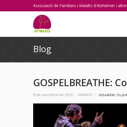
Associació de Familiars i Malalts d'Alzheimer i alt
Blog
GOSPELBREATHE: Co
8 de setembre de 2019
/
AFMADO
/
Actualitat
,
Us po