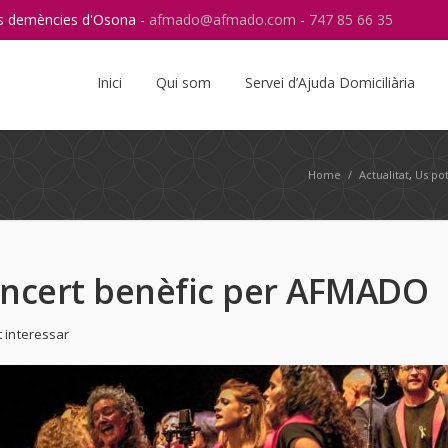
res demències d'Osona -
afmado@afmado.com
-
747 85 66 35
Instagram
RSS
Inici
Qui som
Servei d’Ajuda Domiciliària
Home
/
Actualitat
,
Us pot
ncert benèfic per AFMADO
t interessar