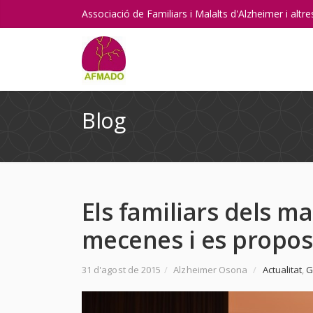
Associació de Familiars i Malalts d'Alzheimer i alt
Blog
Els familiars dels m
mecenes i es propose
31 d'agost de 2015
/
Alzheimer Osona
/
Actualitat
,
G