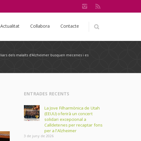
Actualitat
Col·labora
Contacte
iliars dels malalts d’Alzheimer busquen mecenes i es
ENTRADES RECENTS
La Jove Filharmònica de Utah
(EEUU) oferirà un concert
solidari excepcional a
Calldetenes per recaptar fons
per a l’Alzheimer
3 de juny de 2026