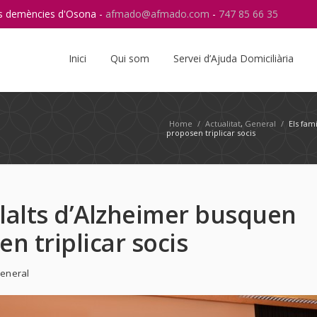
res demències d'Osona -
afmado@afmado.com
-
747 85 66 35
Instagram
RSS
Inici
Qui som
Servei d’Ajuda Domiciliària
Home
/
Actualitat
,
General
/
Els fam
proposen triplicar socis
alalts d’Alzheimer busquen
n triplicar socis
eneral