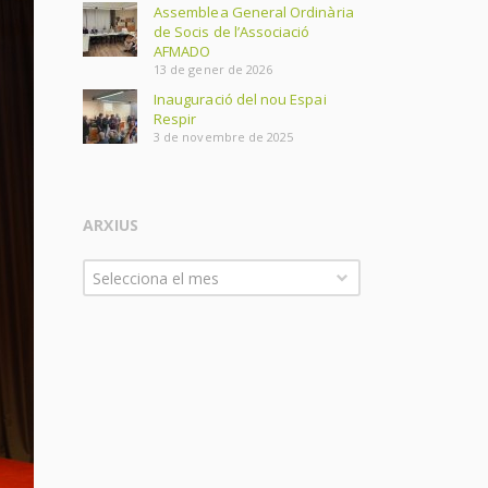
Assemblea General Ordinària
de Socis de l’Associació
AFMADO
13 de gener de 2026
Inauguració del nou Espai
Respir
3 de novembre de 2025
ARXIUS
Arxius
Selecciona el mes