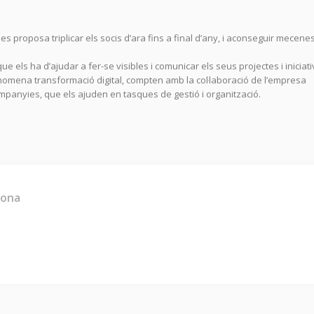
es proposa triplicar els socis d’ara fins a final d’any, i aconseguir mecenes
ue els ha d’ajudar a fer-se visibles i comunicar els seus projectes i iniciat
s’anomena transformació digital, compten amb la col·laboració de l’empresa
 companyies, que els ajuden en tasques de gestió i organització.
sona