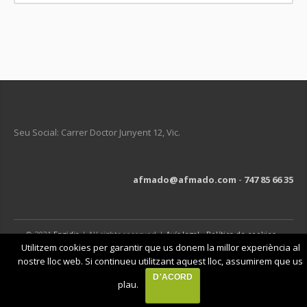
Seu Social: Carrer Doctor Junyent 12, Vic.
afmado@afmado.com
-
747 85 66 35
© 2021
Engidia
| All rights reserved |
Avís legal
-
Política de cookies
-
Política de privacitat
Utilitzem cookies per garantir que us donem la millor experiència al
nostre lloc web. Si continueu utilitzant aquest lloc, assumirem que us
D'ACORD
plau.