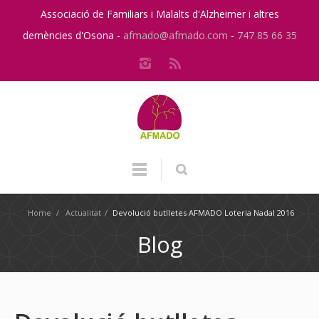
Associació de Familiars i Malalts d'Alzheimer i altres
demències d'Osona -
afmado@afmado.com
-
747 85 66 35
Home
/
Actualitat
/
Devolució butlletes AFMADO Loteria Nadal 2016
Blog