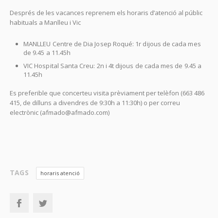
Després de les vacances reprenem els horaris d’atenció al públic
habituals a Manlleu i Vic
MANLLEU Centre de Dia Josep Roqué: 1r dijous de cada mes
de 9.45 a 11.45h
VIC Hospital Santa Creu: 2n i 4t dijous de cada mes de 9.45 a
11.45h
Es preferible que concerteu visita prèviament per telèfon (663 486
415, de dilluns a divendres de 9:30h a 11:30h) o per correu
electrònic (afmado@afmado.com)
TAGS
horaris atenció