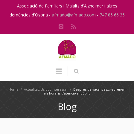
Associació de Familiars i Malalts d'Alzheimer i altres
demències d'Osona -
afmado@afmado.com
-
747 85 66 35
Home
/
Actualitat
,
Us pot interessar
/
Després de vacances…reprenem
els horaris d’atenció al públic
Blog