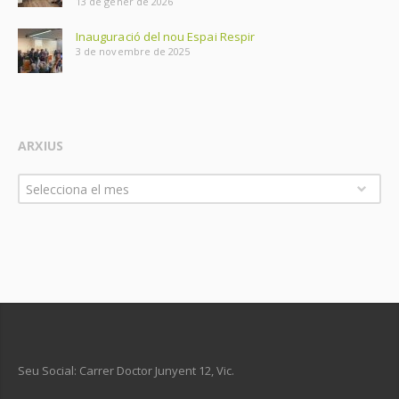
13 de gener de 2026
Inauguració del nou Espai Respir
3 de novembre de 2025
ARXIUS
Arxius
Selecciona el mes
Seu Social: Carrer Doctor Junyent 12, Vic.