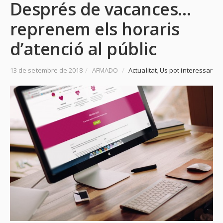
Després de vacances…
reprenem els horaris
d’atenció al públic
13 de setembre de 2018
/
AFMADO
/
Actualitat
,
Us pot interessar