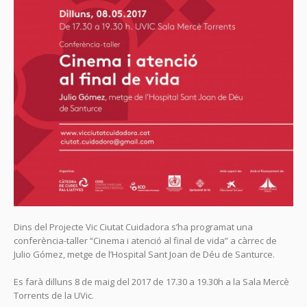
Dins del Projecte Vic Ciutat Cuidadora s’ha programat una
conferència-taller “Cinema i atenció al final de vida” a càrrec de
Julio Gómez, metge de l’Hospital Sant Joan de Déu de Santurce.
Es farà dilluns 8 de maig del 2017 de 17.30 a 19.30h a la Sala Mercè
Torrents de la UVic.