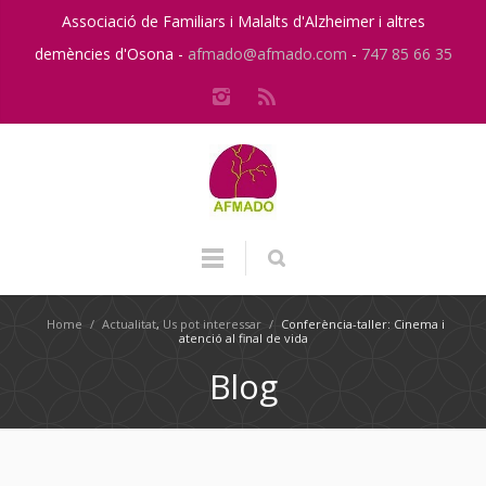
Associació de Familiars i Malalts d'Alzheimer i altres
demències d'Osona -
afmado@afmado.com
-
747 85 66 35
Home
/
Actualitat
,
Us pot interessar
/
Conferència-taller: Cinema i
atenció al final de vida
Blog