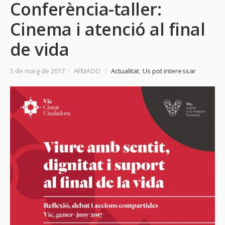
Conferència-taller:
Cinema i atenció al final
de vida
5 de maig de 2017
/
AFMADO
/
Actualitat
,
Us pot interessar