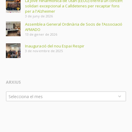
La Jove Filharmònica de Utah (EEUU) oferirà un concert
solidari excepcional a Calldetenes per recaptar fons
per a l’Alzheimer
3 de juny de 2026
Assemblea General Ordinària de Socis de l’Associació
AFMADO
13 de gener de 2026
Inauguració del nou Espai Respir
3 de novembre de 2025
ARXIUS
Arxius
Selecciona el mes