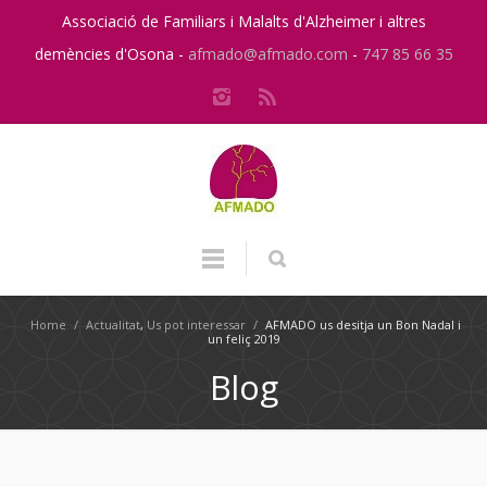
Associació de Familiars i Malalts d'Alzheimer i altres
demències d'Osona -
afmado@afmado.com
-
747 85 66 35
Home
/
Actualitat
,
Us pot interessar
/
AFMADO us desitja un Bon Nadal i
un feliç 2019
Blog