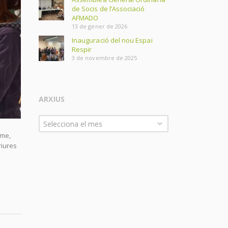
de Socis de l’Associació
AFMADO
13 de gener de 2026
Inauguració del nou Espai
Respir
3 de novembre de 2025
ARXIUS
Arxius
Selecciona el mes
tme,
riures