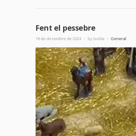
Fent el pessebre
19 de desembre de 2024
/
by Isolda
/
General