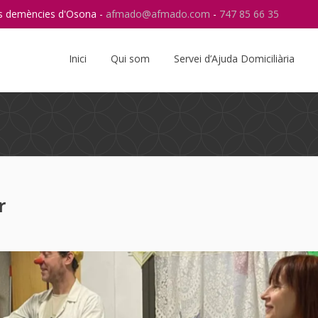
res demències d'Osona -
afmado@afmado.com
-
747 85 66 35
Instagram
RSS
Inici
Qui som
Servei d’Ajuda Domiciliària
r