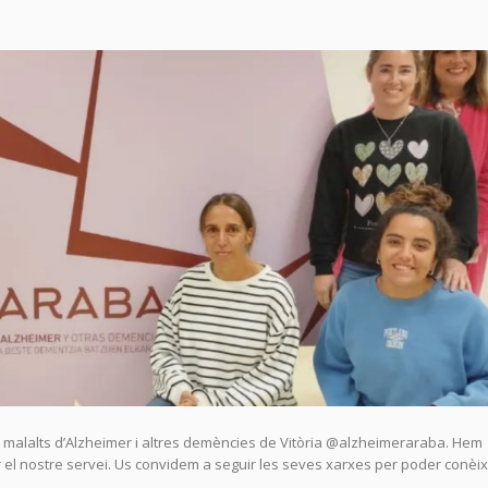
 i malalts d’Alzheimer i altres demències de Vitòria @alzheimeraraba. Hem
r el nostre servei. Us convidem a seguir les seves xarxes per poder conèi