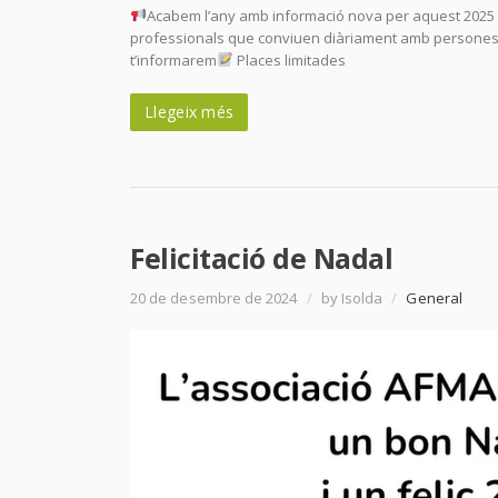
Acabem l’any amb informació nova per aquest 2025 U
professionals que conviuen diàriament amb persones 
t’informarem
Places limitades
Llegeix més
Felicitació de Nadal
20 de desembre de 2024
/
by Isolda
/
General