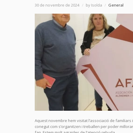
30 de novembre de 2024
/
by Isolda
/
General
Aquest novembre hem visitat l’associació de familiars
conegut com s’organitzen i treballen per poder millora
fan. Estem molt agraïdes de l’atenció rebuda.