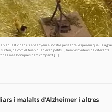
 En aquest video us ensenyem el nostre pessebre, esperem que us agradi
i surten, de com el feien quan eren petits…, hem vist videos de diferents
tòries més boniques hem compartit […]
liars i malalts d’Alzheimer i altres