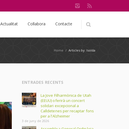
Actualitat
Col·labora
Contacte
Home
/
Articles by: Isolda
ENTRADES RECENTS
La Jove Filharmònica de Utah
(EEUU) oferirà un concert
solidari excepcional a
Calldetenes per recaptar fons
per a l’Alzheimer
3 de juny de 2026
Assemblea General Ordinària