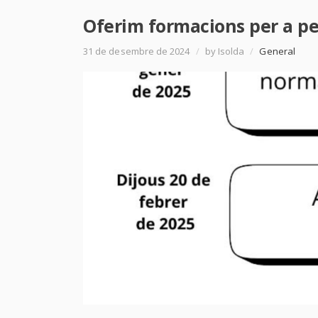
Oferim formacions per a p
31 de desembre de 2024
/
by Isolda
/
General