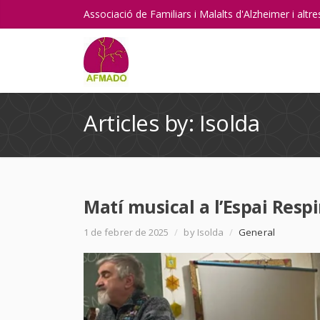
Associació de Familiars i Malalts d'Alzheimer i alt
Articles by: Isolda
Matí musical a l’Espai Respi
1 de febrer de 2025
/
by Isolda
/
General