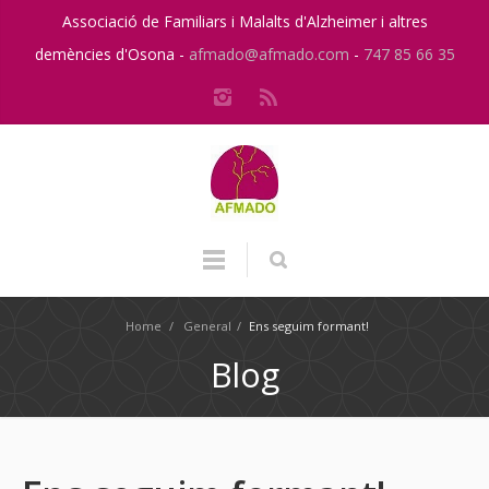
Associació de Familiars i Malalts d'Alzheimer i altres
demències d'Osona -
afmado@afmado.com
-
747 85 66 35
Home
/
General
/
Ens seguim formant!
Blog