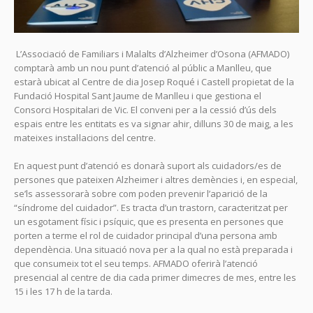
L’Associació de Familiars i Malalts d’Alzheimer d’Osona (AFMADO)
comptarà amb un nou punt d’atenció al públic a Manlleu, que
estarà ubicat al Centre de dia Josep Roqué i Castell propietat de la
Fundació Hospital Sant Jaume de Manlleu i que gestiona el
Consorci Hospitalari de Vic. El conveni per a la cessió d’ús dels
espais entre les entitats es va signar ahir, dilluns 30 de maig, a les
mateixes instal·lacions del centre.
En aquest punt d’atenció es donarà suport als cuidadors/es de
persones que pateixen Alzheimer i altres demències i, en especial,
se’ls assessorarà sobre com poden prevenir l’aparició de la
“síndrome del cuidador”. Es tracta d’un trastorn, caracteritzat per
un esgotament físic i psíquic, que es presenta en persones que
porten a terme el rol de cuidador principal d’una persona amb
dependència. Una situació nova per a la qual no està preparada i
que consumeix tot el seu temps. AFMADO oferirà l’atenció
presencial al centre de dia cada primer dimecres de mes, entre les
15 i les 17 h de la tarda.