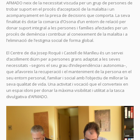
AFMADO neix de la necessitat viscuda per un grup de persones de
trobar suport en el procés d’acceptació de la malaltia i un
acompanyament en la presa de decisions que comporta. La seva
finalitat és dotar la comarca d’Osona d’un entorn de relació per
donar suport integral a les persones i famílies afectades per un
procés de demència i contribuir al coneixement de la malaltia i a
l’eliminació de l’estigma social de forma global.
El Centre de dia Josep Roqué i Castell de Manlleu és un servei
d’acolliment diürn per a persones grans adaptat a les seves
necessitats –segons el seu grau d’independència i autonomia–,
que afavoreix la recuperació i el manteniment de la persona en el
seu entorn personal, familiar i social amb l’objectiu de millorar la
seva qualitat de vida. Una activitat i vocació que el converteix en
un espai idoni per donar la màxima visibilitat i utilitat a la tasca
divulgativa d’AFMADO.