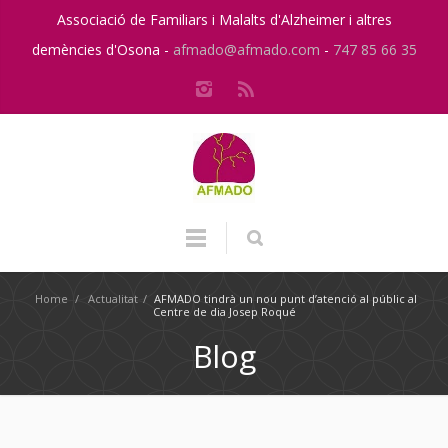
Associació de Familiars i Malalts d'Alzheimer i altres
demències d'Osona -
afmado@afmado.com
-
747 85 66 35
Home
/
Actualitat
/
AFMADO tindrà un nou punt d’atenció al públic al
Centre de dia Josep Roqué
Blog