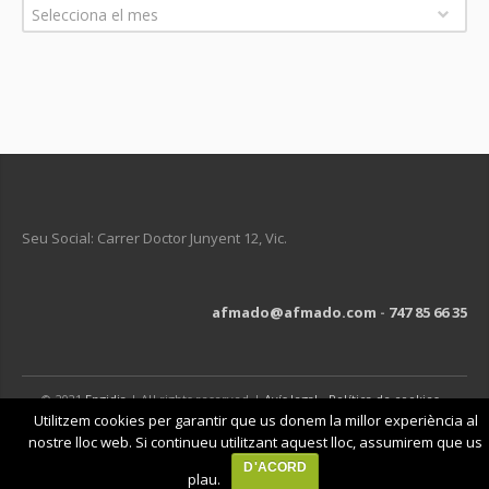
Arxius
Selecciona el mes
Seu Social: Carrer Doctor Junyent 12, Vic.
afmado@afmado.com
-
747 85 66 35
© 2021
Engidia
| All rights reserved |
Avís legal
-
Política de cookies
-
Política de privacitat
Utilitzem cookies per garantir que us donem la millor experiència al
nostre lloc web. Si continueu utilitzant aquest lloc, assumirem que us
D'ACORD
plau.