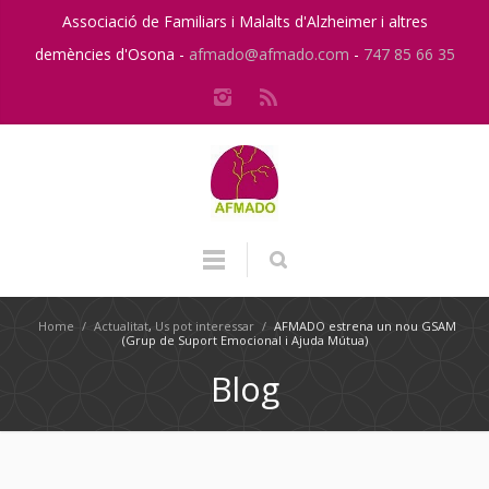
Associació de Familiars i Malalts d'Alzheimer i altres
demències d'Osona -
afmado@afmado.com
-
747 85 66 35
Home
/
Actualitat
,
Us pot interessar
/
AFMADO estrena un nou GSAM
(Grup de Suport Emocional i Ajuda Mútua)
Blog