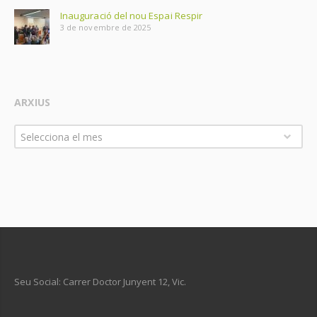
Inauguració del nou Espai Respir
3 de novembre de 2025
ARXIUS
Arxius
Selecciona el mes
Seu Social: Carrer Doctor Junyent 12, Vic.