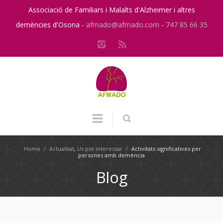
Associació de Familiars i Malalts d'Alzheimer i altres
demències d'Osona -
afmado@afmado.com
-
747 85 66 35
Home
/
Actualitat
,
Us pot interessar
/
Activitats significatives per
persones amb demència
Blog