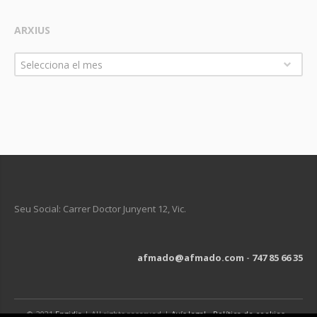
ARXIUS
Arxius
Selecciona el mes
Seu Social: Carrer Doctor Junyent 12, Vic.
afmado@afmado.com
-
747 85 66 35
© 2021
Engidia
| All rights reserved |
Avís legal
-
Política de cookies
-