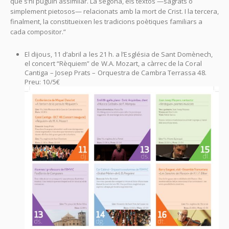
que s’hi puguin assimilar. La segona, els textos —sagrats o
simplement pietosos— relacionats amb la mort de Crist. I la tercera,
finalment, la constitueixen les tradicions poètiques familiars a
cada compositor.”
El dijous, 11 d’abril a les 21 h. a l’Església de Sant Domènech,
el concert “Rèquiem” de W.A. Mozart, a càrrec de la Coral
Cantiga – Josep Prats – Orquestra de Cambra Terrassa 48.
Preu: 10/5€