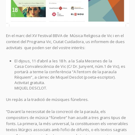
En el marc del XV Festival BBVA de Música Religiosa de Vic i en el
context del Programa Vic, Ciutat Cuidadora, us informem de dues
activitats que poden ser del vostre interès:
El dijous, 11 d’abril a les 18 h. a la Sala Mecenes de la
Casa Convalescència de Vic (C/ Dr. Junyent, núm.1 de Vic), es
portarà a terme la conferència “A l’entorn de la paraula
Rèquiem”, a càrrec de Miquel Desclot (poeta-escriptor).
Activitat gratuïta.
MIQUEL DESCLOT.
Un repàs a la tradició de músiques fúnebres.
“Davant la necessitat de la concreció de la paraula, els
compositors de música “fúnebre” han acudit a tres grans tipus de
fonts. La primera, la més universal, la constitueixen els venerables
textos litúrgics associats amb l’ofici de difunts, o els textos sagrats