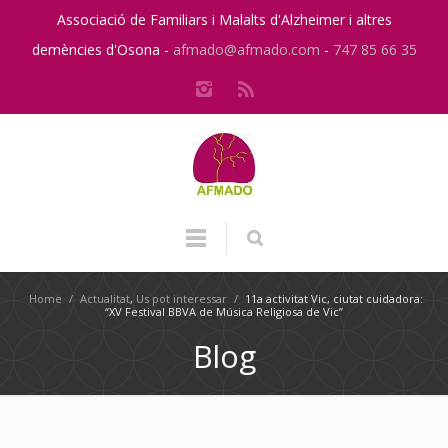
Associació de Familiars i Malalts d'Alzheimer i altres
demències d'Osona -
afmado@afmado.com
-
747 85 66 35
Home
/
Actualitat
,
Us pot interessar
/
11a activitat Vic, ciutat cuidadora:
“XV Festival BBVA de Música Religiosa de Vic”
Blog