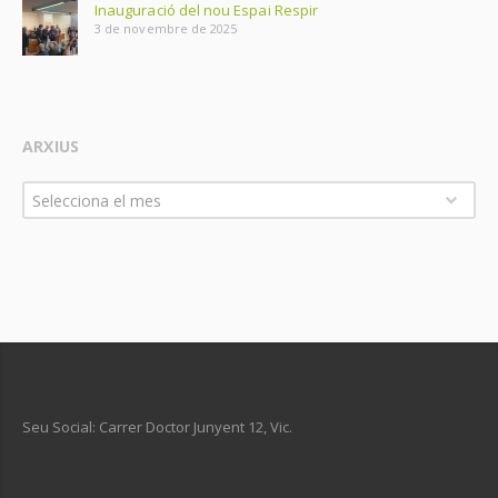
Inauguració del nou Espai Respir
3 de novembre de 2025
ARXIUS
Arxius
Selecciona el mes
Seu Social: Carrer Doctor Junyent 12, Vic.