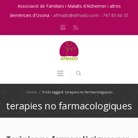
Associació de Familiars i Malalts d'Alzheimer i altres
demències d'Osona -
afmado@afmado.com
-
747 85 66 35
Home
/
Posts tagged: terapies no farmacologiques
terapies no farmacologiques