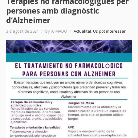
Teràpies no farmacològigues per
persones amb diagnòstic
d’Alzheimer
3 d'agost de 2021
/
by AFMADO
/
Actualitat
,
Us pot interessar