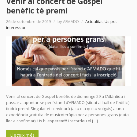
Venir al concert de Gospel
benèfic té premi
26 de setembre de 2019
/
by AFMADO
/
Actualitat
,
Us pot
interessar
Venir al concert de Gospel benèfic de diumenge 29 a l’Atlàntida i
passar a apuntar-se per l’stand d’AFMADO (situat al hall de l’edifici)
tindrà premi. Singular et convidarà (a tu o a qui tu vulguis) a una
experiència gratuïta de musicoteràpia per a persones grans (data i
lloc a confirmar). Us hi esperem!!! I recordeu el […]
Llegeix més