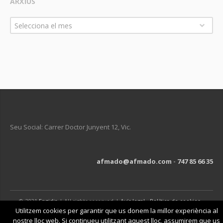
ARXIUS
Arxius
Selecciona el mes
Seu Social: Carrer Doctor Junyent 12, Vic.
afmado@afmado.com
-
747 85 66 35
© 2021
Engidia
| All rights reserved |
Avís legal
-
Política de cookies
-
Política de privacitat
Utilitzem cookies per garantir que us donem la millor experiència al
nostre lloc web. Si continueu utilitzant aquest lloc, assumirem que us