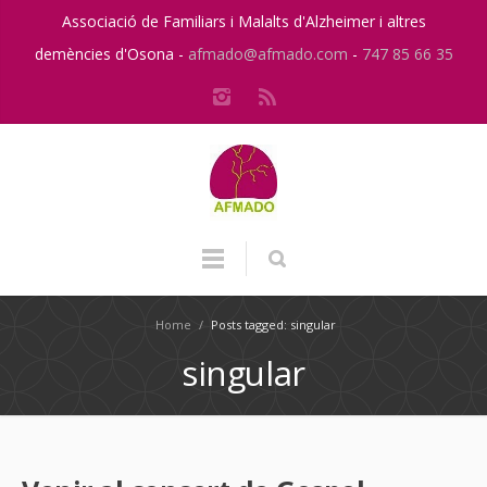
Associació de Familiars i Malalts d'Alzheimer i altres
demències d'Osona -
afmado@afmado.com
-
747 85 66 35
Home
/
Posts tagged: singular
singular