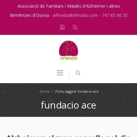
Associació de Familiars i Malalts d'Alzheimer i altres
demències d'Osona -
afmado@afmado.com
-
747 85 66 35
Home
/
Posts tagged: fundacio ace
fundacio ace