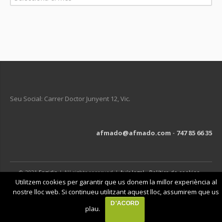
Seu Social: Carrer Doctor Junyent 12, Vic.
afmado@afmado.com
-
747 85 66 35
© 2021
Engidia
| All rights reserved |
Avís legal
-
Política de cookies
-
Política de privacitat
Utilitzem cookies per garantir que us donem la millor experiència al
nostre lloc web. Si continueu utilitzant aquest lloc, assumirem que us
D'ACORD
plau.