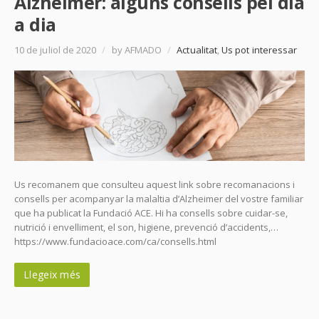
Alzheimer: alguns consells pel dia
a dia
10 de juliol de 2020
/
by AFMADO
/
Actualitat
,
Us pot interessar
Us recomanem que consulteu aquest link sobre recomanacions i
consells per acompanyar la malaltia d’Alzheimer del vostre familiar
que ha publicat la Fundació ACE. Hi ha consells sobre cuidar-se,
nutrició i envelliment, el son, higiene, prevenció d’accidents,…
https://www.fundacioace.com/ca/consells.html
Llegeix més