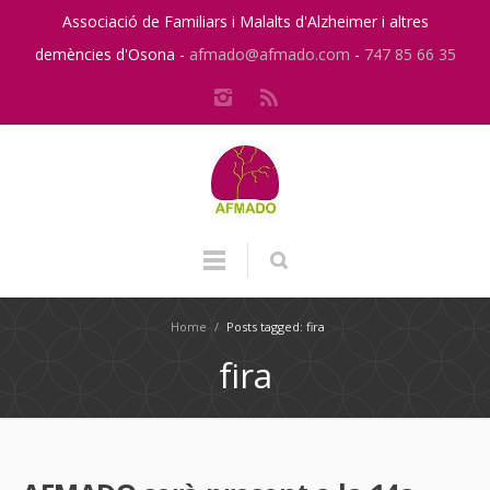
Associació de Familiars i Malalts d'Alzheimer i altres
demències d'Osona -
afmado@afmado.com
-
747 85 66 35
Home
/
Posts tagged: fira
fira