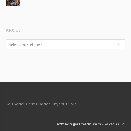
ARXIUS
Arxius
Selecciona el mes
Seu Social: Carrer Doctor Junyent 12, Vic.
afmado@afmado.com
-
747 85 66 35