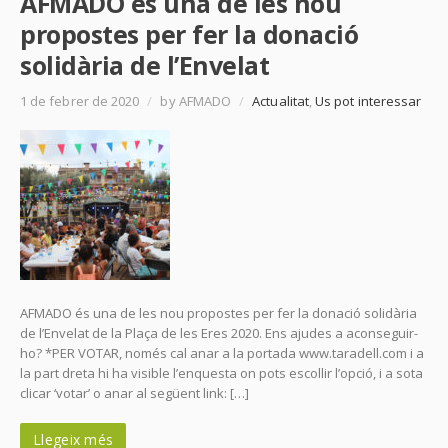
AFMADO és una de les nou
propostes per fer la donació
solidària de l’Envelat
1 de febrer de 2020
/
by AFMADO
/
Actualitat
,
Us pot interessar
AFMADO és una de les nou propostes per fer la donació solidària
de l’Envelat de la Plaça de les Eres 2020. Ens ajudes a aconseguir-
ho? *PER VOTAR, només cal anar a la portada www.taradell.com i a
la part dreta hi ha visible l’enquesta on pots escollir l’opció, i a sota
clicar ‘votar’ o anar al següent link: […]
Llegeix més