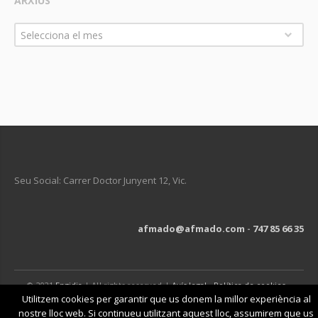
ARXIUS
Arxius
Selecciona el mes
Seu Social: Carrer Doctor Junyent 12, Vic.
afmado@afmado.com
-
747 85 66 35
© 2021
Engidia
| All rights reserved |
Avís legal
-
Política de cookies
-
Política de privacitat
Utilitzem cookies per garantir que us donem la millor experiència al
nostre lloc web. Si continueu utilitzant aquest lloc, assumirem que us