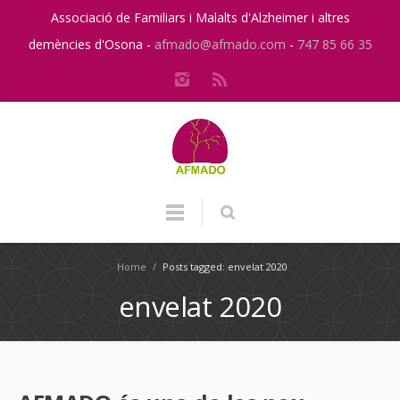
Associació de Familiars i Malalts d'Alzheimer i altres
demències d'Osona -
afmado@afmado.com
-
747 85 66 35
Home
/
Posts tagged: envelat 2020
envelat 2020