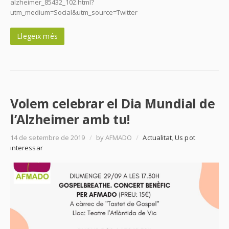
alzheimer_85432_102.html?
utm_medium=Social&utm_source=Twitter
Llegeix més
Volem celebrar el Dia Mundial de
l’Alzheimer amb tu!
14 de setembre de 2019
/
by AFMADO
/
Actualitat
,
Us pot
interessar