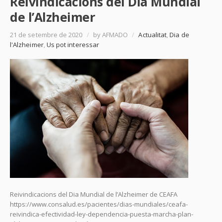
Reivindicacions del Dia Mundial
de l’Alzheimer
21 de setembre de 2020
/
by AFMADO
/
Actualitat
,
Dia de
l'Alzheimer
,
Us pot interessar
Reivindicacions del Dia Mundial de l’Alzheimer de CEAFA
https://www.consalud.es/pacientes/dias-mundiales/ceafa-
reivindica-efectividad-ley-dependencia-puesta-marcha-plan-