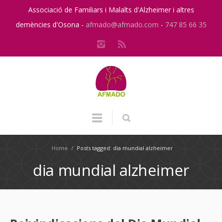
Associació de Familiars i Malalts d'Alzheimer i altres
demències d'Osona -
afmado@afmado.com
-
747 85 66 35
Home
/
Posts tagged: dia mundial alzheimer
dia mundial alzheimer