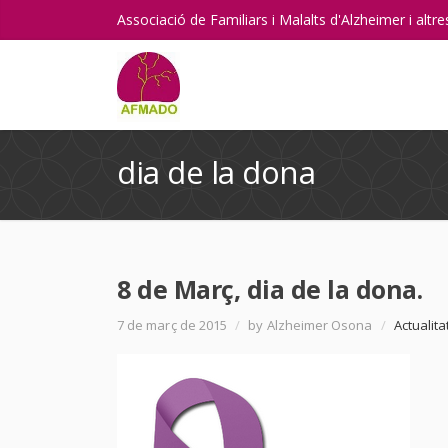
Associació de Familiars i Malalts d'Alzheimer i alt
dia de la dona
8 de Març, dia de la dona.
7 de març de 2015
/
by Alzheimer Osona
/
Actualita