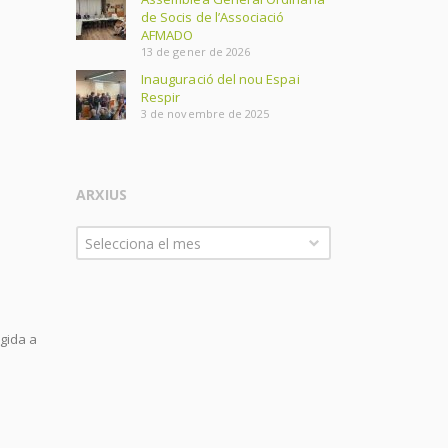
de Socis de l’Associació
AFMADO
13 de gener de 2026
Inauguració del nou Espai
Respir
3 de novembre de 2025
ARXIUS
Arxius
Selecciona el mes
gida a