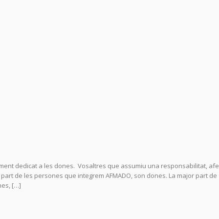
lment dedicat a les dones. Vosaltres que assumiu una responsabilitat, afe
or part de les persones que integrem AFMADO, son dones. La major part de
nes, […]