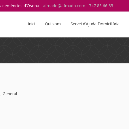
res demències d'Osona -
afmado@afmado.com
-
747 85 66 35
Instagram
RSS
Inici
Qui som
Servei d’Ajuda Domiciliària
t
,
General