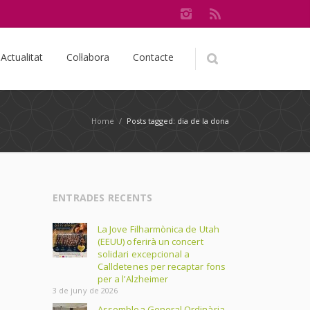
Actualitat
Col·labora
Contacte
Home
/
Posts tagged: dia de la dona
ENTRADES RECENTS
La Jove Filharmònica de Utah
(EEUU) oferirà un concert
solidari excepcional a
Calldetenes per recaptar fons
per a l’Alzheimer
3 de juny de 2026
Assemblea General Ordinària