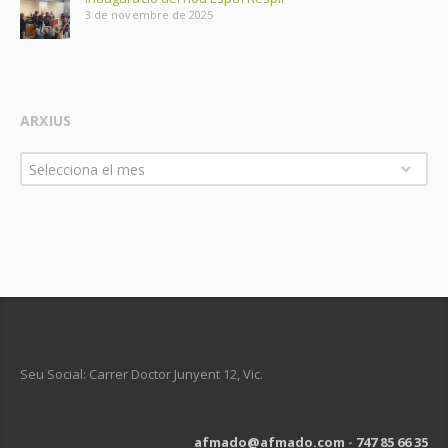
3 de novembre de 2025
ARXIUS
Arxius
Selecciona el mes
Seu Social: Carrer Doctor Junyent 12, Vic.
afmado@afmado.com
-
747 85 66 35