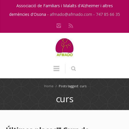
Associació de Familiars i Malalts d'Alzheimer i altres
demències d'Osona -
afmado@afmado.com
-
747 85 66 35
Home
/
Posts tagged: curs
curs