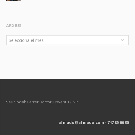
ARXIUS
Arxius
Selecciona el mes
Seu Social: Carrer Doctor Junyent 12, Vic.
afmado@afmado.com
-
747 85 66 35