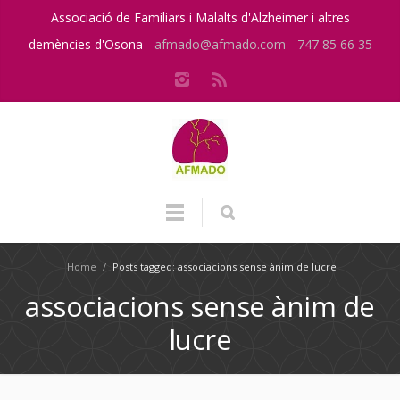
Associació de Familiars i Malalts d'Alzheimer i altres
demències d'Osona -
afmado@afmado.com
-
747 85 66 35
Home
/
Posts tagged: associacions sense ànim de lucre
associacions sense ànim de
lucre